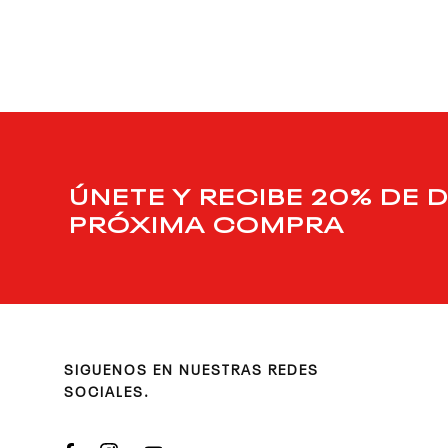
9
.
nano 5
10
.
nano x
ÚNETE Y RECIBE 20% DE 
PRÓXIMA COMPRA
SIGUENOS EN NUESTRAS REDES
SOCIALES.