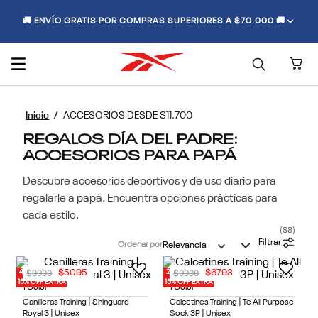
🚚 ENVÍO GRATIS POR COMPRAS SUPERIORES A $70.000 🚚
ACCESORIOS DESDE $11.700
REGALOS DÍA DEL PADRE:
ACCESORIOS PARA PAPÁ
Descubre accesorios deportivos y de uso diario para
regalarle a papá. Encuentra opciones prácticas para
cada estilo.
88
Filtrar
Ordenar por
Relevancia
$
9990
$
9990
$
5095
$
6793
40% OFF
20% OFF
15% OFF EXTRA
15% OFF EXTRA
1 Color
1 Color
Canilleras Training | Shinguard
Calcetines Training | Te All Purpose
Royal 3 | Unisex
Sock 3P | Unisex