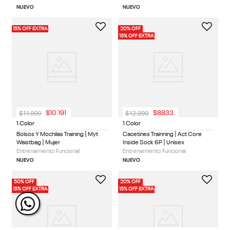
NUEVO
NUEVO
15% OFF EXTRA
20% OFF
15% OFF EXTRA
$
11
.
990
$
12
.
990
$
10
.
191
$
8833
1 Color
1 Color
Bolsos Y Mochilas Training | Myt
Cacetines Trainning | Act Core
Waistbag | Mujer
Inside Sock 6P | Unisex
Entrenamiento Funcional
Entrenamiento Funcional
NUEVO
NUEVO
50% OFF
20% OFF
15% OFF EXTRA
15% OFF EXTRA