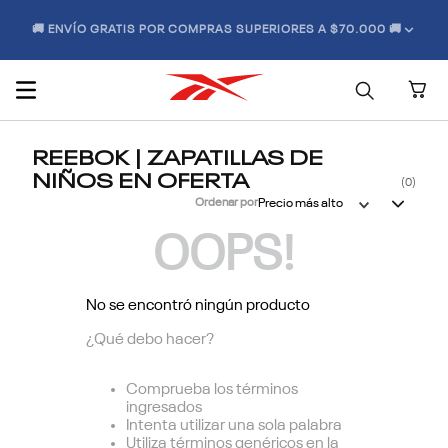
🚚 ENVÍO GRATIS POR COMPRAS SUPERIORES A $70.000 🚚
REEBOK | ZAPATILLAS DE
NIÑOS EN OFERTA
0
Ordenar por
Precio más alto
OOPS!
No se encontró ningún producto
¿Qué debo hacer?
Comprueba los términos
ingresados
Intenta utilizar una sola palabra
Utiliza términos genéricos en la