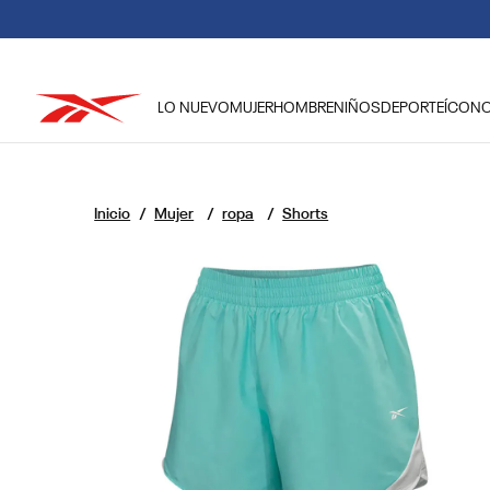
LO NUEVO
MUJER
HOMBRE
NIÑOS
DEPORTE
ÍCON
TÉRMINOS MÁS BUSCADOS
1
.
reebok classic mujer
Mujer
ropa
Shorts
2
.
club c
3
.
reebok hombre
4
.
training
5
.
classic
6
.
polerón
7
.
nano 4
8
.
chaqueta