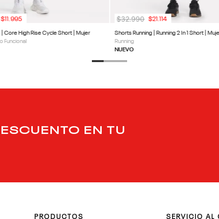
$
32
.
990
$
11
.
995
$
21
.
114
g | Core High Rise Cycle Short | Mujer
Shorts Running | Running 2 In 1 Short | Muj
o Funcional
Running
NUEVO
DESCUENTO EN TU
PRODUCTOS
SERVICIO AL 