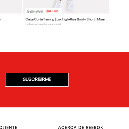
$
29
.
990
$
14
.
395
er
Calza Corta Training | Lux High-Rise Booty Short | Mujer
Entrenamiento Funcional
SUSCRIBIRME
CLIENTE
ACERCA DE REEBOK