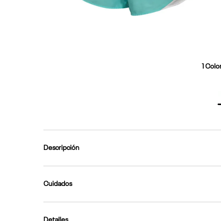
9
.
nano 5
10
.
nano x
1
Color
Descripción
Cuidados
Detalles