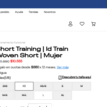
 pedido
Ayuda
Tiendas
Nosotros
renamiento Funcional
hort Training | Id Train
oven Short | Mujer
$
10
.
555
21
.
990
galo en cuotas desde
$880
x
12
meses.
Ver más
 Agua
Descubre tu talla aquí
2XS
XS
XS/S
S
M
M/S
M/L
L
XL