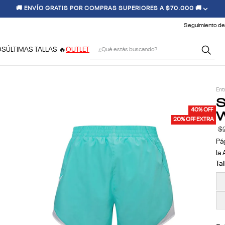
🚚 ENVÍO GRATIS POR COMPRAS SUPERIORES A $70.000 🚚
Seguimiento de
¿Qué estás buscando?
OS
ÚLTIMAS TALLAS 🔥
OUTLET
Ent
S
W
40% OFF
20% OFF EXTRA
$
Pá
Ia