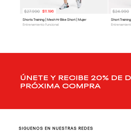
$
27
.
990
$
24
.
990
$
11
.
196
Shorts Training | Mesh Hr Bike Short | Mujer
Short Trainin
Entrenamiento Funcional
Entrenamient
ÚNETE Y RECIBE 20% DE 
PRÓXIMA COMPRA
SIGUENOS EN NUESTRAS REDES