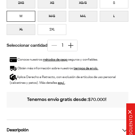
2XS
XS
XS/S
S
M
M/S
M/L
L
XL
2XL
Conoce nuestros
métodos de pago
seguros y confiables.
Obtén más información sobre nuestros
tiempos de envío.
Aplica Derecho a Retracto, con exclusión de artículos de uso personal
(calcetines y petos). Más detalles
aquí.
.
Tenemos envío gratis desde:
!
$
70
.
000
×
Descripción