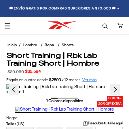
🚚 ENVÍO GRATIS POR COMPRAS SUPERIORES A $70.000 🚚
Hombre
Ropa
Shorts
Short Training | Rbk Lab
Training Short | Hombre
$
33
.
594
$
59
.
990
Págalo en cuotas desde
$2800
x
12
meses.
Ver más
30% OFF
1
Colores disponibles
20% OFF EXTRA
Negro
Descubre tu talla aquí