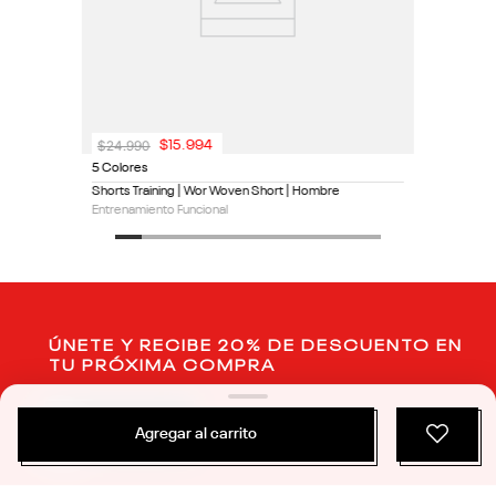
$
24
.
990
$
15
.
994
5 Colores
Shorts Training | Wor Woven Short | Hombre
Entrenamiento Funcional
ÚNETE Y RECIBE 20% DE DESCUENTO EN
TU PRÓXIMA COMPRA
SUSCRIBIRME
Agregar al carrito