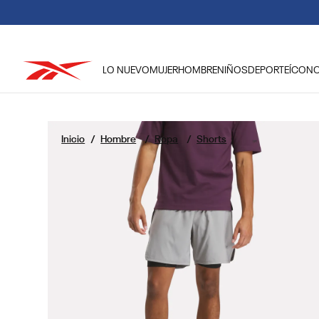
DEBIDO A LAS
LO NUEVO
MUJER
HOMBRE
NIÑOS
DEPORTE
ÍCON
TÉRMINOS MÁS BUSCADOS
1
.
reebok classic mujer
Hombre
Ropa
Shorts
2
.
club c
3
.
reebok hombre
4
.
training
5
.
polerón
6
.
chaqueta
7
.
classic
8
.
nano 4