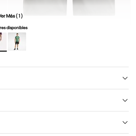
Ver Más (
1
)
es disponibles