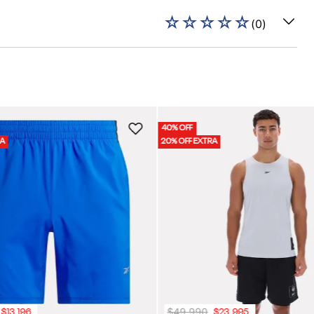
☆
☆
☆
☆
☆
(
0
)
40% OFF
RA
20% OFF EXTRA
$
49
.
990
$
13
.
196
$
23
.
995