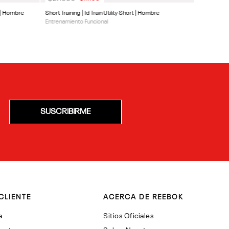
t | Hombre
Short Training | Id Train Utility Short | Hombre
Entrenamiento Funcional
SUSCRIBIRME
CLIENTE
ACERCA DE REEBOK
a
Sitios Oficiales