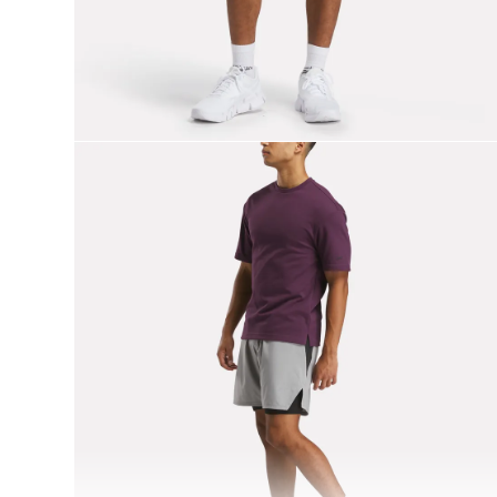
9
.
nano 5
10
.
nano x