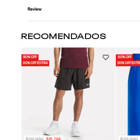
Review
RECOMENDADOS
30% OFF
50% OFF
 | Hombre
20% OFF EXTRA
20% OFF EXT
$
29
.
990
$
32
.
990
$
16
.
794