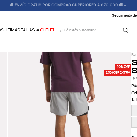
 CONDICIONES CLIMÁTICAS, LOS TIEMPOS DE ENTREGA PODRÍAN VERSE
Seguimiento de
¿Qué estás buscando?
OS
ÚLTIMAS TALLAS 🔥
OUTLET
Run
S
S
40% OFF
20% OFF EXTRA
$
Pá
Gri