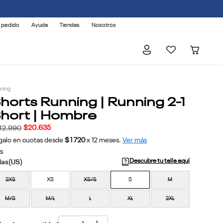
 AFECTADOS.
 pedido
Ayuda
Tiendas
Nosotros
ning
horts Running | Running 2-1
hort | Hombre
$
20
.
635
42
.
990
galo en cuotas desde
$1720
x
12
meses.
Ver más
s
Descubre tu talla aquí
2XS
XS
XS/S
S
M
M/S
M/L
L
XL
2XL