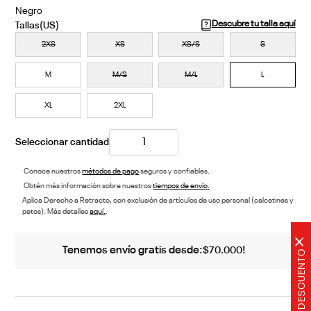
Negro
Descubre tu talla aquí
2XS
XS
XS/S
S
M
M/S
M/L
L
XL
2XL
Conoce nuestros
métodos de pago
seguros y confiables.
Obtén más información sobre nuestros
tiempos de envío.
Aplica Derecho a Retracto, con exclusión de artículos de uso personal (calcetines y
petos). Más detalles
aquí.
.
×
Tenemos envío gratis desde:
!
$
70
.
000
20% DE DESCUENTO