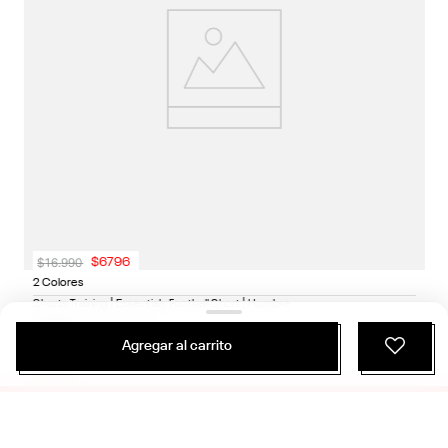
$
16
.
990
$
6796
2 Colores
Shorts Training | Essentials Football Short | Hombre
Entrenamiento Funcional
Agregar al carrito
ÚNETE Y RECIBE 20% DE DESCUENTO EN