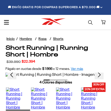
🚚 ENVÍO GRATIS POR COMPRAS SUPERIORES A $70.000 🚚
Hombre
Ropa
Shorts
Short Running | Running
Short | Hombre
$
22
.
394
$
39
.
990
Págalo en cuotas desde
$1866
x
12
meses.
Ver más
4
Colores disponibles
30% OFF
20% OFF EXTRA