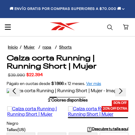
🚚 ENVÍO GRATIS POR COMPRAS SUPERIORES A $70.000 🚚
Mujer
ropa
Shorts
Calza corta Running |
Running Short | Mujer
$
22
.
394
$
39
.
990
Págalo en cuotas desde
$1866
x
12
meses.
Ver más
2
Colores disponibles
30% OFF
20% OFF EXTRA
Negro
Descubre tu talla aquí