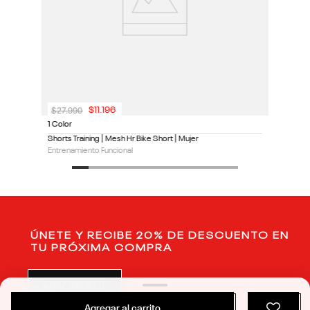
$
27
.
990
$
11
.
196
1 Color
Shorts Training | Mesh Hr Bike Short | Mujer
Entrenamiento Funcional
ÚNETE Y RECIBE 20% DE DESCUENTO EN
TU PRÓXIMA COMPRA
SUSCRIBIRME
Agregar al carrito