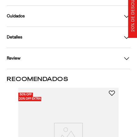
20% DE DESCUENTO
Cuidados
Detalles
Review
RECOMENDADOS
50% OFF
4
20% OFF EXTRA
2