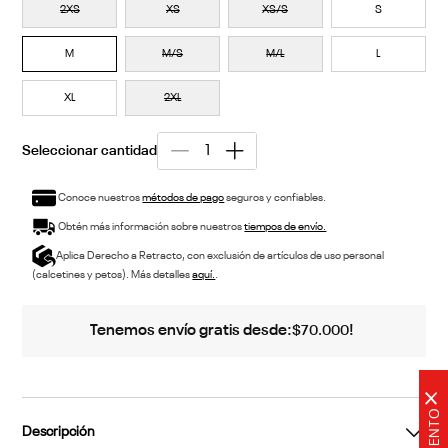
2XS
XS
XS/S
S
M
M/S
M/L
L
XL
2XL
Conoce nuestros
métodos de pago
seguros y confiables.
Obtén más información sobre nuestros
tiempos de envío.
Aplica Derecho a Retracto, con exclusión de artículos de uso personal
(calcetines y petos). Más detalles
aquí.
.
Tenemos envío gratis desde:
!
$
70
.
000
×
Descripción