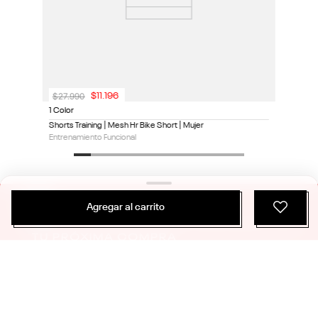
$
27
.
990
$
11
.
196
1 Color
Shorts Training | Mesh Hr Bike Short | Mujer
Entrenamiento Funcional
Agregar al carrito
ÚNETE Y RECIBE 20% DE DESCUENTO EN
TU PRÓXIMA COMPRA
SUSCRIBIRME