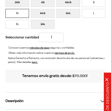
2XS
XS
XS/S
S
M
M/S
M/L
L
XL
2XL
Conoce nuestros
métodos de pago
seguros y confiables.
Obtén más información sobre nuestros
tiempos de envío.
Aplica Derecho a Retracto, con exclusión de artículos de uso personal (calcetines y
petos). Más detalles
aquí.
.
Tenemos envío gratis desde:
!
$
70
.
000
×
20% DE DESCUENTO
Descripción