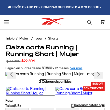
🚚 ENVÍO GRATIS POR COMPRAS SUPERIORES A $70.000 🚚
Mujer
ropa
Shorts
Calza corta Running |
Running Short | Mujer
$
22
.
394
$
39
.
990
Págalo en cuotas desde
$1866
x
12
meses.
Ver más
2
Colores disponibles
30% OFF
20% OFF EXTRA
Rosa
Descubre tu talla aquí