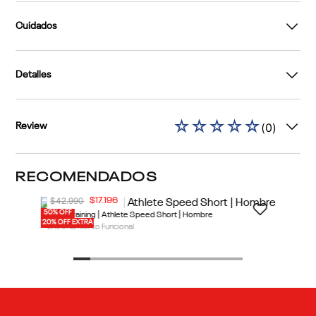
Cuidados
Detalles
☆
☆
☆
☆
☆
(
0
)
Review
RECOMENDADOS
$
42
.
990
$
17
.
196
50% OFF
Short Training | Athlete Speed Short | Hombre
20% OFF EXTRA
Entrenamiento Funcional