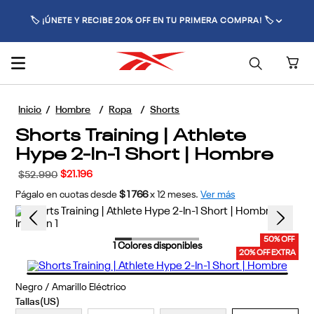
🏷️ ¡ÚNETE Y RECIBE 20% OFF EN TU PRIMERA COMPRA! 🏷️
Hombre
Ropa
Shorts
Shorts Training | Athlete
Hype 2-In-1 Short | Hombre
$
21
.
196
$
52
.
990
Págalo en cuotas desde
$1766
x
12
meses.
Ver más
50% OFF
1
Colores disponibles
20% OFF EXTRA
Negro / Amarillo Eléctrico