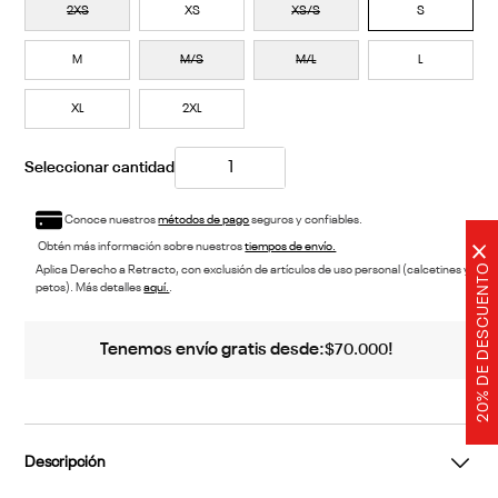
2XS
XS
XS/S
S
M
M/S
M/L
L
XL
2XL
Conoce nuestros
métodos de pago
seguros y confiables.
Obtén más información sobre nuestros
tiempos de envío.
×
20% DE DESCUENTO
Aplica Derecho a Retracto, con exclusión de artículos de uso personal (calcetines y
petos). Más detalles
aquí.
.
Tenemos envío gratis desde:
!
$
70
.
000
Descripción