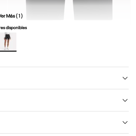
Ver Más (
1
)
es disponibles