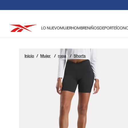
DEBIDO A LAS
LO NUEVO
MUJER
HOMBRE
NIÑOS
DEPORTE
ÍCON
TÉRMINOS MÁS BUSCADOS
1
.
reebok classic mujer
Mujer
ropa
Shorts
2
.
club c
3
.
reebok hombre
4
.
training
5
.
classic
6
.
polerón
7
.
nano 4
8
.
chaqueta