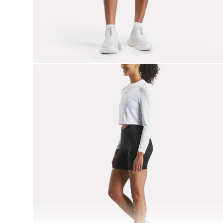
9
.
nano 5
10
.
nano x