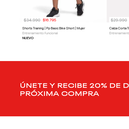
$
34
.
990
$
29
.
990
$
16
.
795
Shorts Training | Pp Basic Bike Short | Mujer
Calza Corta Tr
Entrenamiento Funcional
Entrenamient
NUEVO
ÚNETE Y RECIBE 20% DE 
PRÓXIMA COMPRA