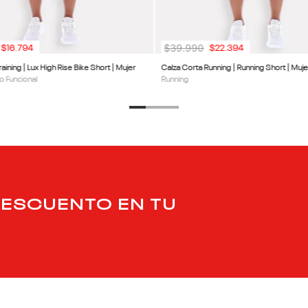
$
39
.
990
$
16
.
794
$
22
.
394
aining | Lux High Rise Bike Short | Mujer
Calza Corta Running | Running Short | Muje
o Funcional
Running
DESCUENTO EN TU