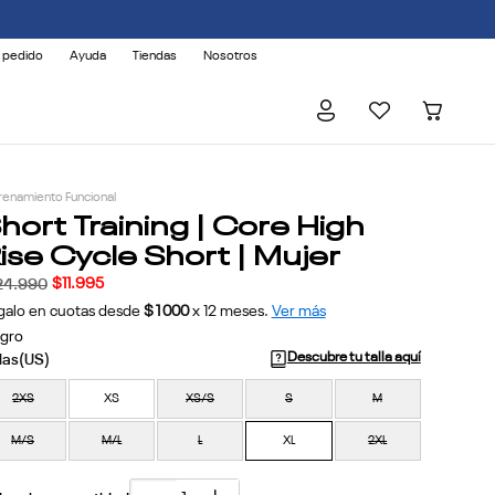
 AFECTADOS.
 pedido
Ayuda
Tiendas
Nosotros
renamiento Funcional
hort Training | Core High
ise Cycle Short | Mujer
$
11
.
995
24
.
990
galo en cuotas desde
$1000
x
12
meses.
Ver más
gro
Descubre tu talla aquí
2XS
XS
XS/S
S
M
M/S
M/L
L
XL
2XL