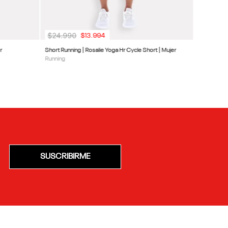
$
24
.
990
$
13
.
994
r
Short Running | Rosalie Yoga Hr Cycle Short | Mujer
Running
SUSCRIBIRME