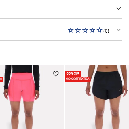
☆
☆
☆
☆
☆
(
0
)
30% OFF
RA
20% OFF EXTRA