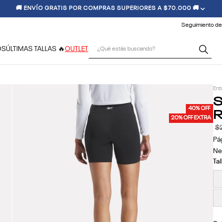
 CONDICIONES CLIMÁTICAS, LOS TIEMPOS DE ENTREGA PODRÍAN VERSE
Seguimiento de
¿Qué estás buscando?
OS
ÚLTIMAS TALLAS 🔥
OUTLET
Ent
S
R
40% OFF
20% OFF EXTRA
$
Pá
Ne