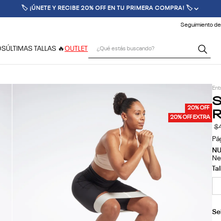
🏷️ ¡ÚNETE Y RECIBE 20% OFF EN TU PRIMERA COMPRA! 🏷️
Seguimiento de
¿Qué estás buscando?
OS
ÚLTIMAS TALLAS 🔥
OUTLET
Ent
S
R
20% OFF
20% OFF EXTRA
$
Pá
N
Ne