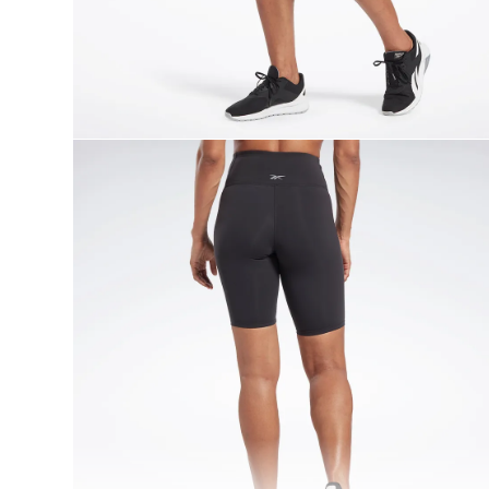
9
.
nano 5
10
.
nano x