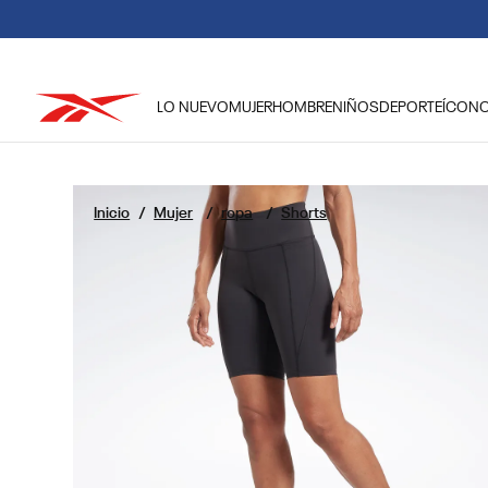
LO NUEVO
MUJER
HOMBRE
NIÑOS
DEPORTE
ÍCON
TÉRMINOS MÁS BUSCADOS
1
.
reebok classic mujer
Mujer
ropa
Shorts
2
.
club c
3
.
reebok hombre
4
.
training
5
.
polerón
6
.
chaqueta
7
.
nano 4
8
.
classic