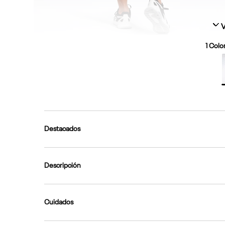
V
1
Color
Destacados
Descripción
Cuidados