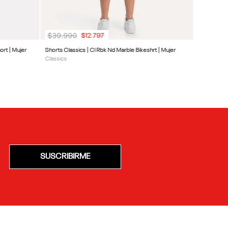
$
39
.
990
$
12
.
797
ort | Mujer
Shorts Classics | Cl Rbk Nd Marble Bikeshrt | Mujer
Classics
SUSCRIBIRME