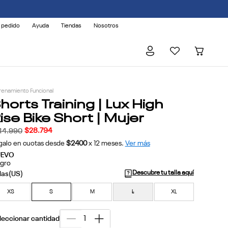
 pedido
Ayuda
Tiendas
Nosotros
renamiento Funcional
horts Training | Lux High
ise Bike Short | Mujer
$
28
.
794
44
.
990
galo en cuotas desde
$2400
x
12
meses.
Ver más
UEVO
gro
Descubre tu talla aquí
XS
S
M
L
XL