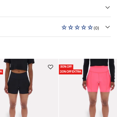
☆
☆
☆
☆
☆
(
0
)
30% OFF
RA
20% OFF EXTRA