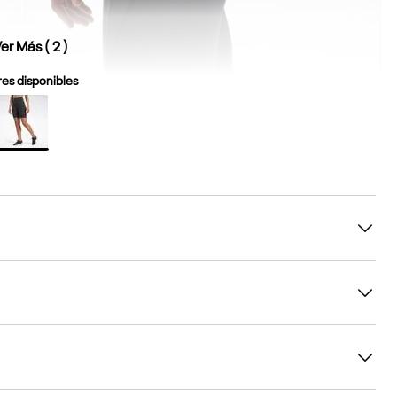
er Más (
2
)
es disponibles