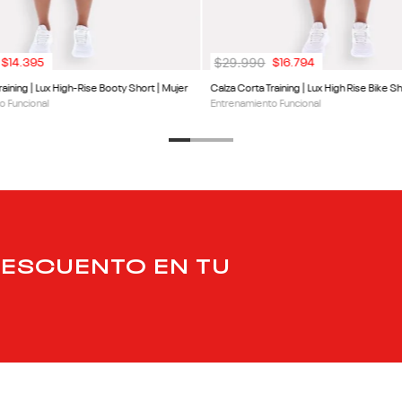
$
29
.
990
$
14
.
395
$
16
.
794
raining | Lux High-Rise Booty Short | Mujer
Calza Corta Training | Lux High Rise Bike Sh
o Funcional
Entrenamiento Funcional
DESCUENTO EN TU