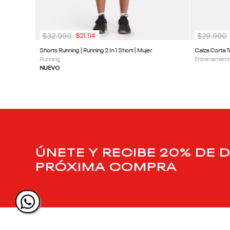
$
32
.
990
$
29
.
990
$
21
.
114
Shorts Running | Running 2 In 1 Short | Mujer
Calza Corta T
Running
Entrenamient
NUEVO
ÚNETE Y RECIBE 20% DE 
PRÓXIMA COMPRA