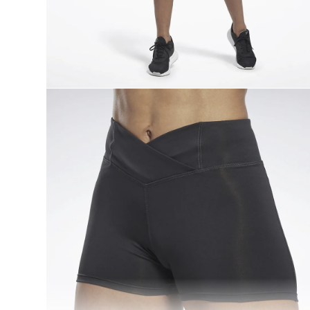
9
.
nano 5
10
.
nano x