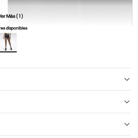
Ver Más (
1
)
es disponibles