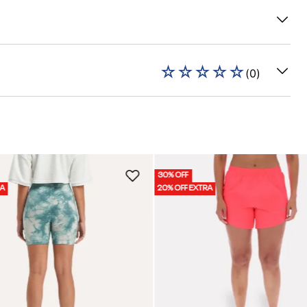
☆
☆
☆
☆
☆
(
0
)
30% OFF
RA
20% OFF EXTRA