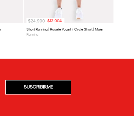
$
24
.
990
$
13
.
994
r
Short Running | Rosalie Yoga Hr Cycle Short | Mujer
Running
SUSCRIBIRME