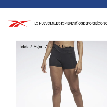
LO NUEVO
MUJER
HOMBRE
NIÑOS
DEPORTE
ÍCON
TÉRMINOS MÁS BUSCADOS
1
.
reebok classic mujer
Mujer
ropa
Shorts
2
.
club c
3
.
reebok hombre
4
.
training
5
.
polerón
6
.
chaqueta
7
.
nano 4
8
.
classic