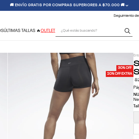
🚚 ENVÍO GRATIS POR COMPRAS SUPERIORES A $70.000 🚚
Seguimiento de
¿Qué estás buscando?
OS
ÚLTIMAS TALLAS 🔥
OUTLET
Ent
S
S
30% OFF
20% OFF EXTRA
$
Pá
N
Ne