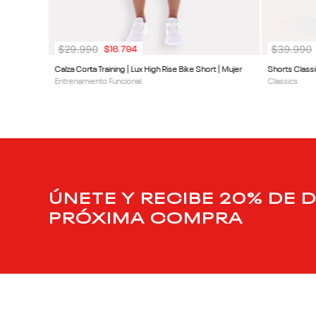
$
29
.
990
$
39
.
990
$
16
.
794
Calza Corta Training | Lux High Rise Bike Short | Mujer
Shorts Classi
Entrenamiento Funcional
Classics
ÚNETE Y RECIBE 20% DE 
PRÓXIMA COMPRA