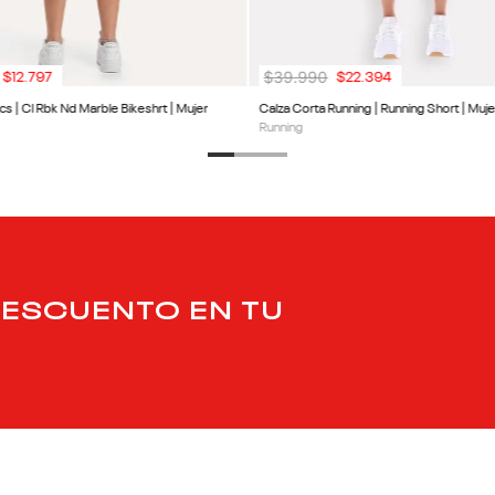
$
39
.
990
$
12
.
797
$
22
.
394
cs | Cl Rbk Nd Marble Bikeshrt | Mujer
Calza Corta Running | Running Short | Muje
Running
DESCUENTO EN TU