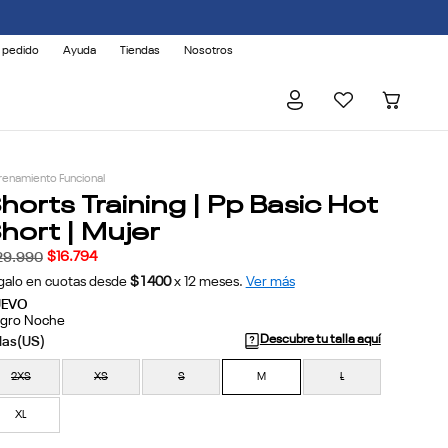
 pedido
Ayuda
Tiendas
Nosotros
renamiento Funcional
horts Training | Pp Basic Hot
hort | Mujer
$
16
.
794
29
.
990
galo en cuotas desde
$1400
x
12
meses.
Ver más
UEVO
gro Noche
Descubre tu talla aquí
2XS
XS
S
M
L
XL