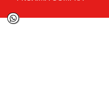
Shorts Training | Essentials Football Short | Hombre
Shorts Train
Entrenamiento Funcional
Entrenamient
ÚNETE Y RECIBE 20% DE 
PRÓXIMA COMPRA
SIGUENOS EN NUESTRAS REDES
SOCIALES.