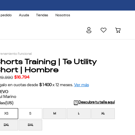
 pedido
Ayuda
Tiendas
Nosotros
renamiento Funcional
horts Training | Te Utility
hort | Hombre
$
16
.
794
29
.
990
galo en cuotas desde
$1400
x
12
meses.
Ver más
UEVO
ul Marino
Descubre tu talla aquí
XS
S
M
L
XL
2XL
3XL