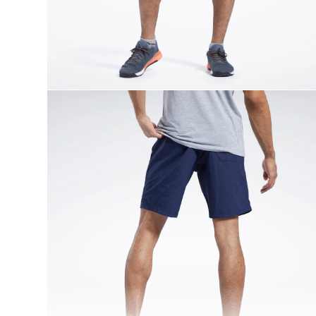
9
.
chaqueta
10
.
nano x