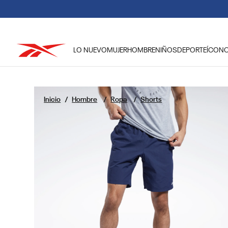
LO NUEVO
MUJER
HOMBRE
NIÑOS
DEPORTE
ÍCON
TÉRMINOS MÁS BUSCADOS
1
.
reebok classic mujer
Hombre
Ropa
Shorts
2
.
club c
3
.
reebok hombre
4
.
training
5
.
polerón
6
.
classic
7
.
nano 4
8
.
nano 5