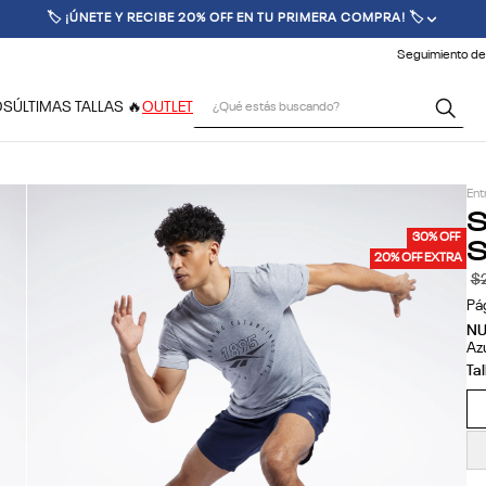
🚚 ENVÍO GRATIS POR COMPRAS SUPERIORES A $70.000 🚚
Seguimiento de
¿Qué estás buscando?
OS
ÚLTIMAS TALLAS 🔥
OUTLET
Ent
S
S
30% OFF
20% OFF EXTRA
$
Pá
N
Az