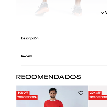
V
2
Color
Descripción
Cuidados
Detalles