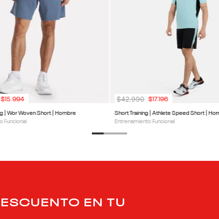
☆
☆
☆
☆
☆
(
0
)
50% OFF
RA
20% OFF EXTRA
$
42
.
990
$
15
.
994
$
17
.
196