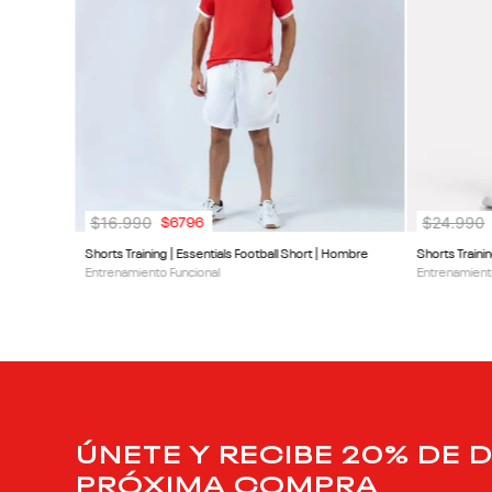
Review
RECOMENDADOS
50% OFF
20% OFF
ombre
20% OFF EXTRA
20% OFF EXT
$
16
.
990
$
24
.
990
$
6796