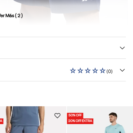
er Más (
2
)
es disponibles