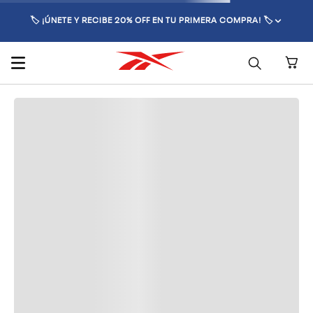
🏷️ ¡ÚNETE Y RECIBE 20% OFF EN TU PRIMERA COMPRA! 🏷️