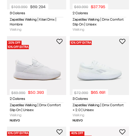
$
109
.
990
$
69
.
990
$
69
.
294
$
37
.
795
3 Colores
2 Colores
Zapatillas Walking | Kitari Dmx |
Zapatillas Walking | Dmx Comfort
Hombre
Slip On | Unisex
Walking
Walking
20% OFF
10% OFF EXTRA
10% OFF EXTRA
$
69
.
990
$
72
.
990
$
50
.
393
$
65
.
691
2 Colores
3 Colores
Zapatillas Walking | Dmx Comfort
Zapatillas Walking | Dmx Comfort
Slip On | Unisex
+ 2.0 | Unisex
Walking
Walking
NUEVO
NUEVO
10% OFF EXTRA
40% OFF