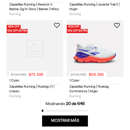
Zapatillas Running | Reebok X
Zapatillas Running | Lavante Trail 2 |
Barbie Zig N' Glow | Barbie | Niños
Mujer
Running
Running
40% OFF
40% OFF
10% OFF EXTRA
10% OFF EXTRA
$
139
.
990
$
109
.
990
$
75
.
595
$
59
.
395
1 Color
1 Color
Zapatillas Running | Floatzig X1 |
Zapatillas Running | Floatzig
Unisex
Symmetros | Mujer
Running
Running
Mostrando
20 de 646
MOSTRAR MÁS