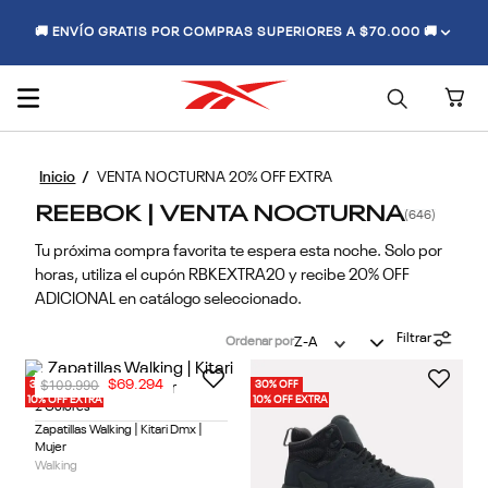
🚚 ENVÍO GRATIS POR COMPRAS SUPERIORES A $70.000 🚚
VENTA NOCTURNA 20% OFF EXTRA
REEBOK | VENTA NOCTURNA
646
Tu próxima compra favorita te espera esta noche. Solo por
horas, utiliza el cupón RBKEXTRA20 y recibe 20% OFF
ADICIONAL en catálogo seleccionado.
Filtrar
Ordenar por
Z-A
$
109
.
990
$
69
.
294
30% OFF
30% OFF
10% OFF EXTRA
10% OFF EXTRA
2 Colores
Zapatillas Walking | Kitari Dmx |
Mujer
Walking