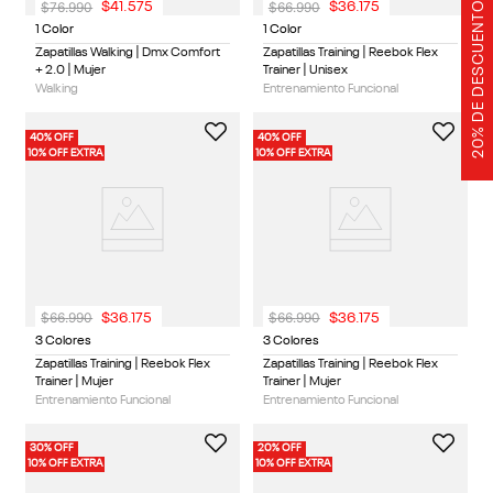
20% DE DESCUENTO
$
76
.
990
$
66
.
990
$
41
.
575
$
36
.
175
1 Color
1 Color
Zapatillas Walking | Dmx Comfort
Zapatillas Training | Reebok Flex
+ 2.0 | Mujer
Trainer | Unisex
Walking
Entrenamiento Funcional
40% OFF
40% OFF
10% OFF EXTRA
10% OFF EXTRA
$
66
.
990
$
66
.
990
$
36
.
175
$
36
.
175
3 Colores
3 Colores
Zapatillas Training | Reebok Flex
Zapatillas Training | Reebok Flex
Trainer | Mujer
Trainer | Mujer
Entrenamiento Funcional
Entrenamiento Funcional
30% OFF
20% OFF
10% OFF EXTRA
10% OFF EXTRA