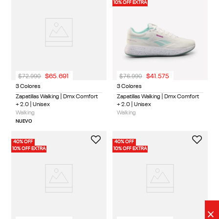
10% OFF EXTRA
$
72
.
990
$
76
.
990
$
65
.
691
$
41
.
575
3 Colores
3 Colores
Zapatillas Walking | Dmx Comfort
Zapatillas Walking | Dmx Comfort
+ 2.0 | Unisex
+ 2.0 | Unisex
Walking
Walking
NUEVO
40% OFF
40% OFF
10% OFF EXTRA
10% OFF EXTRA
×