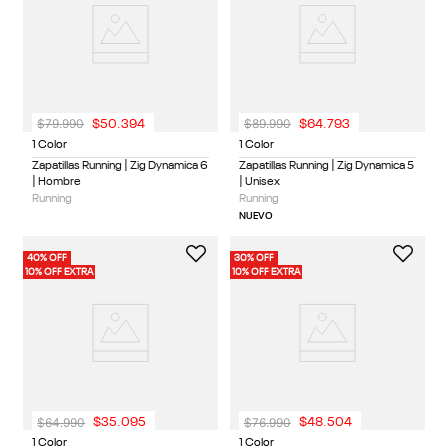
$
79
.
990
$
89
.
990
$
50
.
394
$
64
.
793
1 Color
1 Color
Zapatillas Running | Zig Dynamica 6
Zapatillas Running | Zig Dynamica 5
| Hombre
| Unisex
Running
Running
NUEVO
40% OFF
30% OFF
10% OFF EXTRA
10% OFF EXTRA
$
64
.
990
$
76
.
990
$
35
.
095
$
48
.
504
1 Color
1 Color