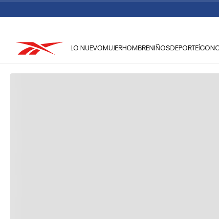
LO NUEVO
MUJER
HOMBRE
NIÑOS
DEPORTE
ÍCON
TÉRMINOS MÁS BUSCADOS
1
.
reebok classic mujer
2
.
club c
3
.
reebok hombre
4
.
training
5
.
polerón
6
.
chaqueta
7
.
nano 4
8
.
classic