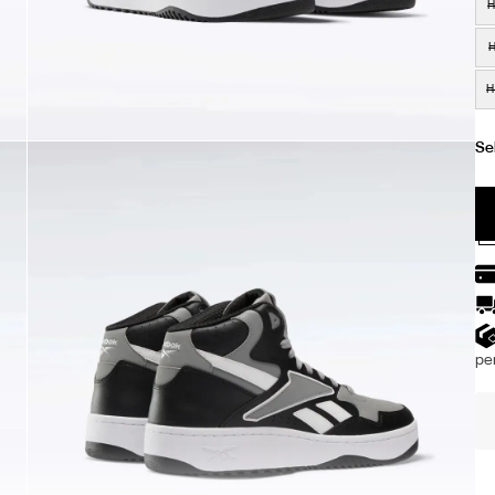
H
H
H
per