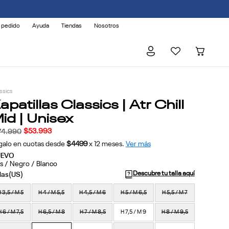
 pedido
Ayuda
Tiendas
Nosotros
ssics
apatillas Classics | Atr Chill
id | Unisex
$
53
.
993
74
.
990
galo en cuotas desde
$4499
x
12
meses.
Ver más
UEVO
is / Negro / Blanco
Descubre tu talla aquí
 3,5 / M 5
H 4 / M 5,5
H 4,5 / M 6
H 5 / M 6,5
H 5,5 / M 7
H 6 / M 7,5
H 6,5 / M 8
H 7 / M 8,5
H 7,5 / M 9
H 8 / M 9,5