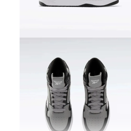
9
.
nano 5
10
.
nano x