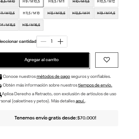
 8,5 / M 10
H 9 / M 10,5
H 9,5 / M 11
H 10 / M 11,5
H 10,5 / M 12
 11 / M 12,5
H 11,5 / M 13
H 12 / M 13,5
H 12,5 / M 14
H 13 / M 14,5
 14 / M 15,5
H 15 / M 16,5
Agregar al carrito
Conoce nuestros
métodos de pago
seguros y confiables.
Obtén más información sobre nuestros
tiempos de envío.
Aplica Derecho a Retracto, con exclusión de artículos de uso
sonal (calcetines y petos). Más detalles
aquí.
.
Tenemos envío gratis desde:
!
$
70
.
000