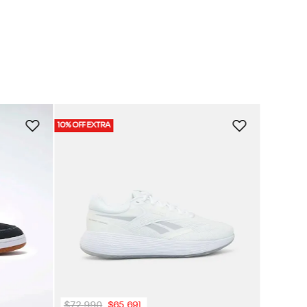
$
7
10% OFF EXTRA
40% O
Zapat
10% O
Class
$
72
.
990
$
65
.
691