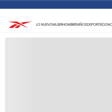
LO NUEVO
MUJER
HOMBRE
NIÑOS
DEPORTE
ÍCON
TÉRMINOS MÁS BUSCADOS
1
.
reebok classic mujer
2
.
club c
3
.
reebok hombre
4
.
training
5
.
classic
6
.
polerón
7
.
nano 4
8
.
chaqueta