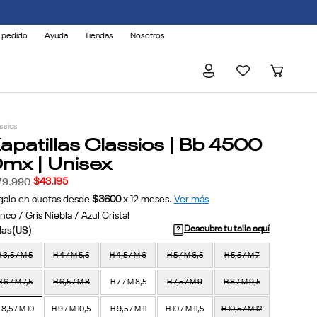
 pedido
Ayuda
Tiendas
Nosotros
ssics
apatillas Classics | Bb 4500
mx | Unisex
$
43
.
195
79
.
990
galo en cuotas desde
$3600
x
12
meses.
Ver más
nco / Gris Niebla / Azul Cristal
Descubre tu talla aquí
 3,5 / M 5
H 4 / M 5,5
H 4,5 / M 6
H 5 / M 6,5
H 5,5 / M 7
H 6 / M 7,5
H 6,5 / M 8
H 7 / M 8,5
H 7,5 / M 9
H 8 / M 9,5
 8,5 / M 10
H 9 / M 10,5
H 9,5 / M 11
H 10 / M 11,5
H 10,5 / M 12