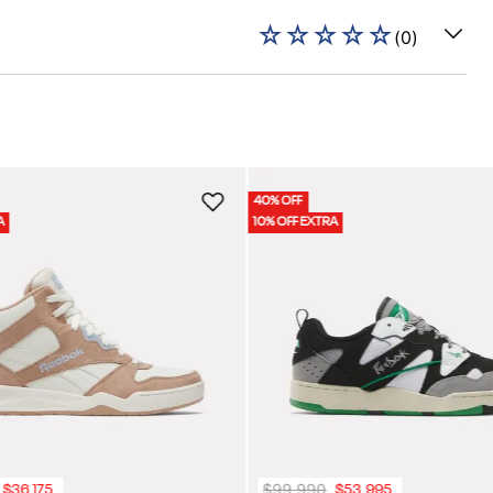
☆
☆
☆
☆
☆
(
0
)
40% OFF
A
10% OFF EXTRA
$
99
.
990
$
36
.
175
$
53
.
995