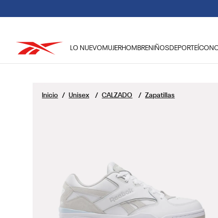
LO NUEVO
MUJER
HOMBRE
NIÑOS
DEPORTE
ÍCON
TÉRMINOS MÁS BUSCADOS
1
.
reebok classic mujer
Unisex
CALZADO
Zapatillas
2
.
club c
3
.
reebok hombre
4
.
training
5
.
polerón
6
.
chaqueta
7
.
nano 4
8
.
classic