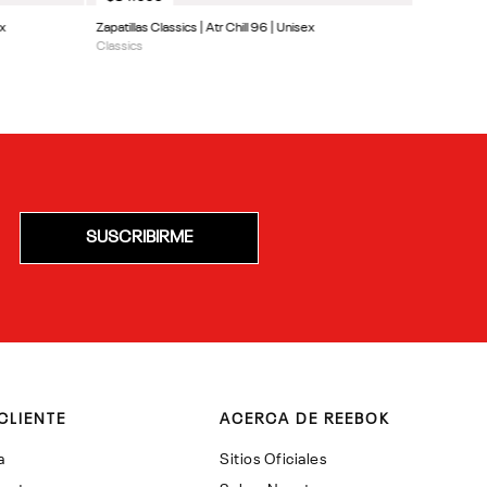
ex
Zapatillas Classics | Atr Chill 96 | Unisex
Classics
SUSCRIBIRME
CLIENTE
ACERCA DE REEBOK
a
Sitios Oficiales