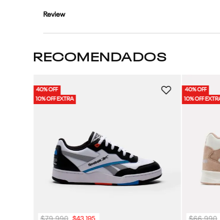
Review
RECOMENDADOS
40% OFF
40% OFF
Unisex
10% OFF EXTRA
10% OFF EXTR
$
79
.
990
$
66
.
990
$
43
.
195