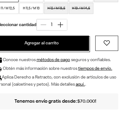
 11 / M 12,5
H 11,5 / M 13
H 12 / M 13,5
H 13 / M 14,5
Agregar al carrito
Conoce nuestros
métodos de pago
seguros y confiables.
Obtén más información sobre nuestros
tiempos de envío.
Aplica Derecho a Retracto, con exclusión de artículos de uso
sonal (calcetines y petos). Más detalles
aquí.
.
Tenemos envío gratis desde:
!
$
70
.
000