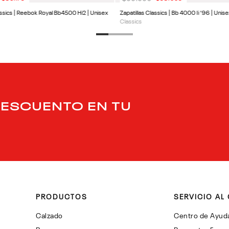
assics | Reebok Royal Bb4500 Hi2 | Unisex
Zapatillas Classics | Bb 4000 Ii ‘96 | Unis
Classics
DESCUENTO EN TU
PRODUCTOS
SERVICIO AL 
Calzado
Centro de Ayud