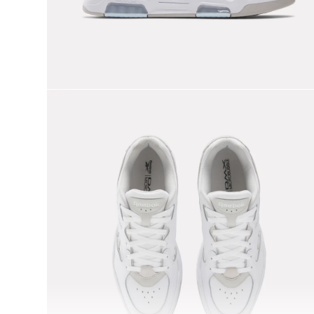
9
.
nano 5
10
.
nano x