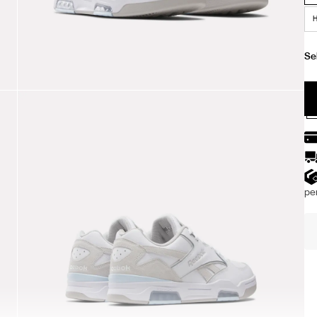
H
per