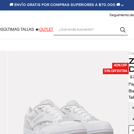
🚚 ENVÍO GRATIS POR COMPRAS SUPERIORES A $70.000 🚚
Seguimiento de
¿Qué estás buscando?
OS
ÚLTIMAS TALLAS 🔥
OUTLET
Cla
Z
D
40% OFF
10% OFF EXTRA
$
Pá
Bla
H
H