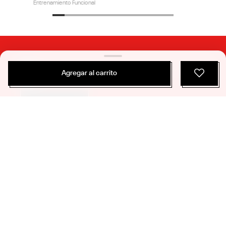
Agregar al carrito
$
66
.
990
$
36
.
175
3 Colores
Zapatillas Training | Reebok Flex Trainer | Mujer
Entrenamiento Funcional