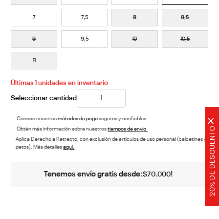
7
7,5
8
8,5
9
9,5
10
10,5
11
Últimas
1
unidades en inventario
Conoce nuestros
métodos de pago
seguros y confiables.
×
20% DE DESCUENTO
Obtén más información sobre nuestros
tiempos de envío.
Aplica Derecho a Retracto, con exclusión de artículos de uso personal (calcetines y
petos). Más detalles
aquí.
.
Tenemos envío gratis desde:
!
$
70
.
000