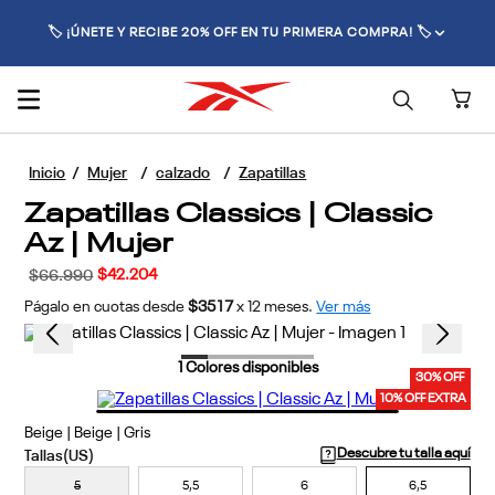
🚚 ENVÍO GRATIS POR COMPRAS SUPERIORES A $70.000 🚚
Mujer
calzado
Zapatillas
Zapatillas Classics | Classic
Az | Mujer
$
42
.
204
$
66
.
990
Págalo en cuotas desde
$3517
x
12
meses.
Ver más
1
Colores disponibles
30% OFF
10% OFF EXTRA
Beige | Beige | Gris
Descubre tu talla aquí
5
5,5
6
6,5