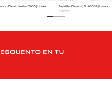
assics | Classic Leather 2400 | Unisex
Zapatillas Classics | Bb 4000 Ii | Unisex
Classics
DESCUENTO EN TU
PRODUCTOS
SERVICIO AL 
Calzado
Centro de Ayud