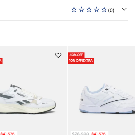
☆
☆
☆
☆
☆
(
0
)
40% OFF
A
10% OFF EXTRA
$
76
.
990
$
41
.
575
$
41
.
575