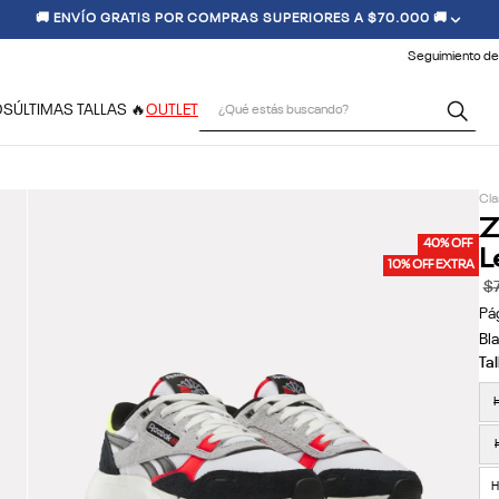
🚚 ENVÍO GRATIS POR COMPRAS SUPERIORES A $70.000 🚚
Seguimiento de
¿Qué estás buscando?
OS
ÚLTIMAS TALLAS 🔥
OUTLET
Cla
Z
L
40% OFF
10% OFF EXTRA
$
Pá
Bl
H
H