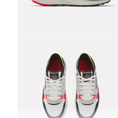
9
.
chaqueta
10
.
nano x