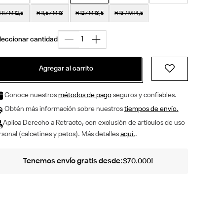
 11 / M 12,5
H 11,5 / M 13
H 12 / M 13,5
H 13 / M 14,5
Agregar al carrito
Conoce nuestros
métodos de pago
seguros y confiables.
Obtén más información sobre nuestros
tiempos de envío.
Aplica Derecho a Retracto, con exclusión de artículos de uso
sonal (calcetines y petos). Más detalles
aquí.
.
Tenemos envío gratis desde:
!
$
70
.
000