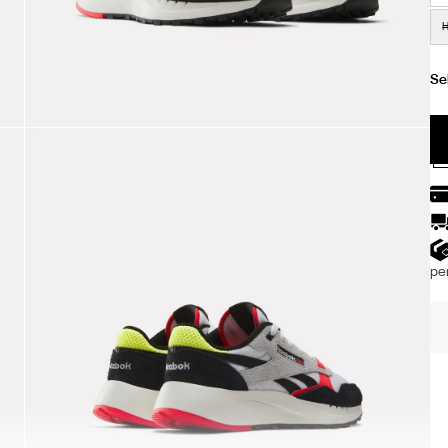
H
per