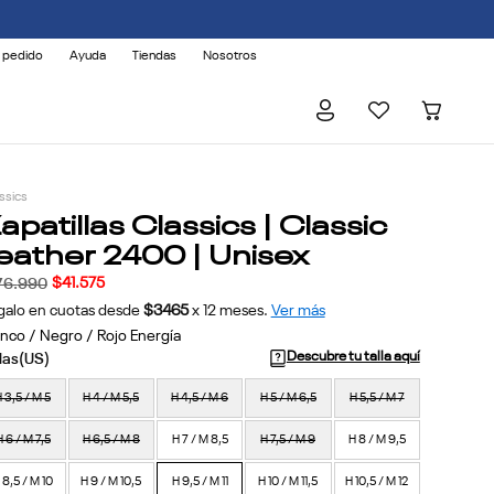
 pedido
Ayuda
Tiendas
Nosotros
ssics
apatillas Classics | Classic
eather 2400 | Unisex
$
41
.
575
76
.
990
galo en cuotas desde
$3465
x
12
meses.
Ver más
anco / Negro / Rojo Energía
Descubre tu talla aquí
 3,5 / M 5
H 4 / M 5,5
H 4,5 / M 6
H 5 / M 6,5
H 5,5 / M 7
H 6 / M 7,5
H 6,5 / M 8
H 7 / M 8,5
H 7,5 / M 9
H 8 / M 9,5
 8,5 / M 10
H 9 / M 10,5
H 9,5 / M 11
H 10 / M 11,5
H 10,5 / M 12