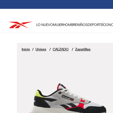
LO NUEVO
MUJER
HOMBRE
NIÑOS
DEPORTE
ÍCON
TÉRMINOS MÁS BUSCADOS
1
.
reebok classic mujer
Unisex
CALZADO
Zapatillas
2
.
club c
3
.
reebok hombre
4
.
training
5
.
classic
6
.
polerón
7
.
nano 4
8
.
nano 5