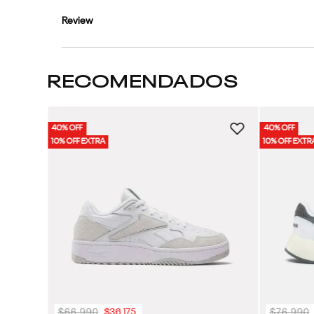
Review
RECOMENDADOS
40% OFF
40% OFF
Unisex
10% OFF EXTRA
10% OFF EXTR
$
66
.
990
$
76
.
990
$
36
.
175