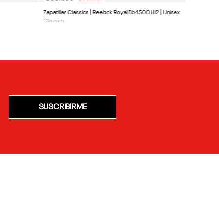
Zapatillas Classics | Reebok Royal Bb4500 Hi2 | Unisex
Classics
SUSCRIBIRME
CLIENTE
ACERCA DE REEBOK
a
Sitios Oficiales