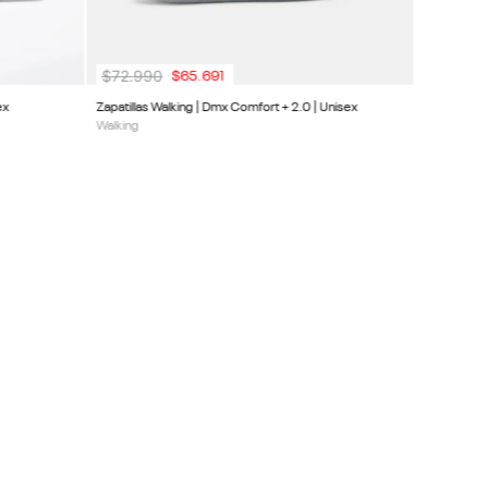
$
72
.
990
$
65
.
691
ex
Zapatillas Walking | Dmx Comfort + 2.0 | Unisex
Walking
NUEVO
SUSCRIBIRME