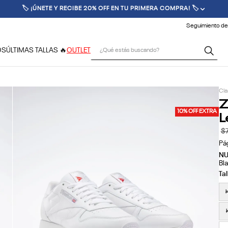
🚚 ENVÍO GRATIS POR COMPRAS SUPERIORES A $70.000 🚚
Seguimiento de
¿Qué estás buscando?
OS
ÚLTIMAS TALLAS 🔥
OUTLET
Cla
Z
L
10% OFF EXTRA
$
Pá
N
Bla
H