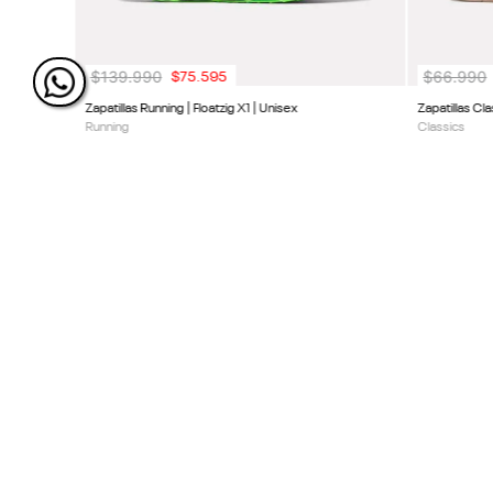
$
139
.
990
$
66
.
990
$
75
.
595
Zapatillas Running | Floatzig X1 | Unisex
Zapatillas Cl
Running
Classics
ÚNETE Y RECIBE 20% DE 
PRÓXIMA COMPRA