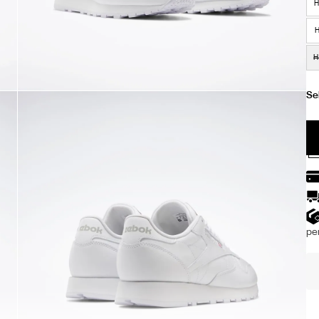
H
H
H
per