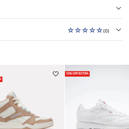
☆
☆
☆
☆
☆
(
0
)
10% OFF EXTRA
A