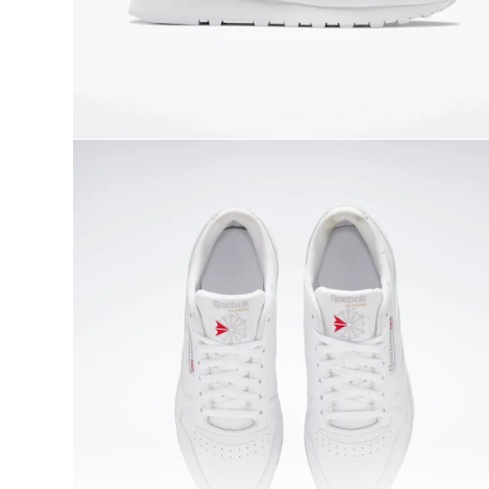
9
.
chaqueta
10
.
nano x