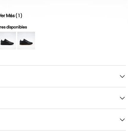
Ver Más (
1
)
es disponibles