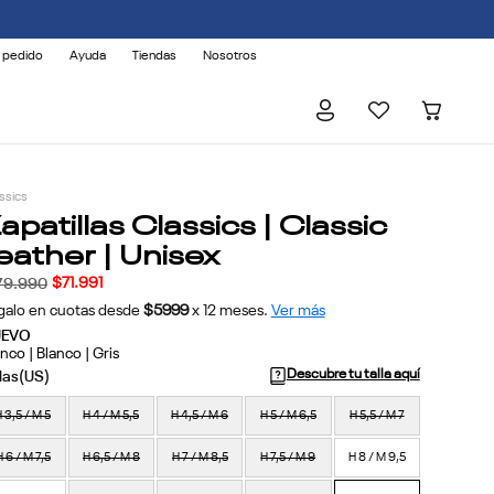
 pedido
Ayuda
Tiendas
Nosotros
ssics
apatillas Classics | Classic
eather | Unisex
$
71
.
991
79
.
990
galo en cuotas desde
$5999
x
12
meses.
Ver más
UEVO
nco | Blanco | Gris
Descubre tu talla aquí
 3,5 / M 5
H 4 / M 5,5
H 4,5 / M 6
H 5 / M 6,5
H 5,5 / M 7
H 6 / M 7,5
H 6,5 / M 8
H 7 / M 8,5
H 7,5 / M 9
H 8 / M 9,5