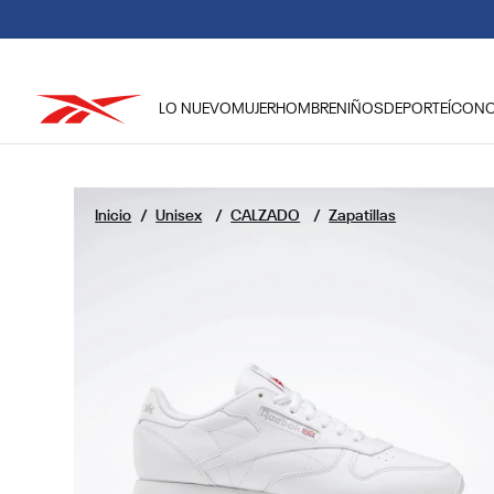
LO NUEVO
MUJER
HOMBRE
NIÑOS
DEPORTE
ÍCON
TÉRMINOS MÁS BUSCADOS
1
.
reebok classic mujer
Unisex
CALZADO
Zapatillas
2
.
club c
3
.
reebok hombre
4
.
training
5
.
classic
6
.
polerón
7
.
nano 4
8
.
nano 5