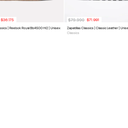
$
79
.
990
$
36
.
175
$
71
.
991
assics | Reebok Royal Bb4500 Hi2 | Unisex
Zapatillas Classics | Classic Leather | Unis
Classics
NUEVO
DESCUENTO EN TU