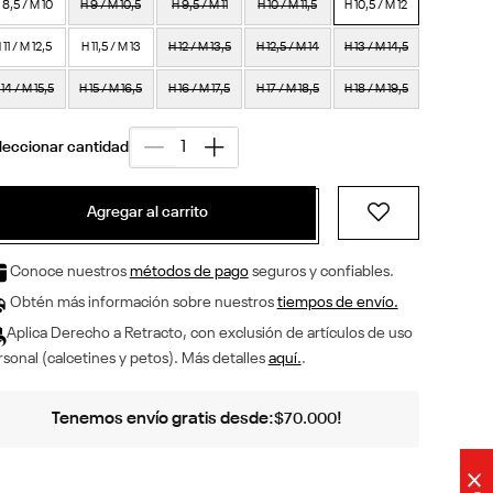
 8,5 / M 10
H 9 / M 10,5
H 9,5 / M 11
H 10 / M 11,5
H 10,5 / M 12
 11 / M 12,5
H 11,5 / M 13
H 12 / M 13,5
H 12,5 / M 14
H 13 / M 14,5
 14 / M 15,5
H 15 / M 16,5
H 16 / M 17,5
H 17 / M 18,5
H 18 / M 19,5
Agregar al carrito
Conoce nuestros
métodos de pago
seguros y confiables.
Obtén más información sobre nuestros
tiempos de envío.
Aplica Derecho a Retracto, con exclusión de artículos de uso
sonal (calcetines y petos). Más detalles
aquí.
.
Tenemos envío gratis desde:
!
$
70
.
000
×