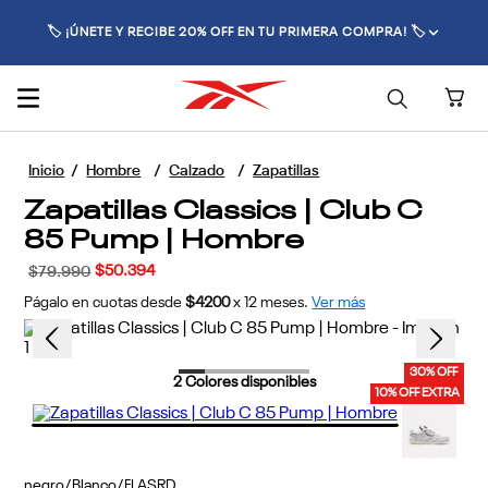
🏷️ ¡ÚNETE Y RECIBE 20% OFF EN TU PRIMERA COMPRA! 🏷️
Hombre
Calzado
Zapatillas
Zapatillas Classics | Club C
85 Pump | Hombre
$
50
.
394
$
79
.
990
Págalo en cuotas desde
$4200
x
12
meses.
Ver más
30% OFF
2
Colores disponibles
10% OFF EXTRA
negro/Blanco/FLASRD