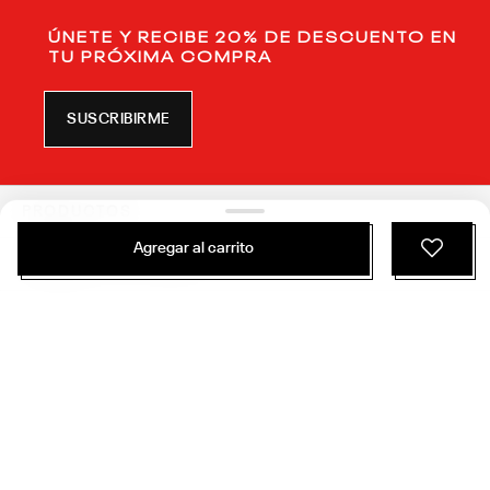
ÚNETE Y RECIBE 20% DE DESCUENTO EN
TU PRÓXIMA COMPRA
SUSCRIBIRME
PRODUCTOS
Agregar al carrito
SERVICIO AL CLIENTE
ACERCA DE REEBOK
Politicas de Privacidad
Términos y Condiciones
Reebok™ es una marca registrada de Reebok International