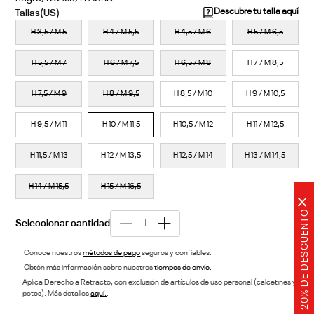
Descubre tu talla aquí
H 3,5 / M 5
H 4 / M 5,5
H 4,5 / M 6
H 5 / M 6,5
H 5,5 / M 7
H 6 / M 7,5
H 6,5 / M 8
H 7 / M 8,5
H 7,5 / M 9
H 8 / M 9,5
H 8,5 / M 10
H 9 / M 10,5
H 9,5 / M 11
H 10 / M 11,5
H 10,5 / M 12
H 11 / M 12,5
H 11,5 / M 13
H 12 / M 13,5
H 12,5 / M 14
H 13 / M 14,5
H 14 / M 15,5
H 15 / M 16,5
×
20% DE DESCUENTO
Conoce nuestros
métodos de pago
seguros y confiables.
Obtén más información sobre nuestros
tiempos de envío.
Aplica Derecho a Retracto, con exclusión de artículos de uso personal (calcetines y
petos). Más detalles
aquí.
.