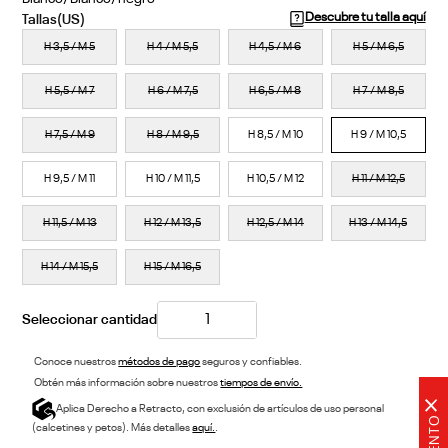
Descubre tu talla aquí
H 3,5 / M 5
H 4 / M 5,5
H 4,5 / M 6
H 5 / M 6,5
H 5,5 / M 7
H 6 / M 7,5
H 6,5 / M 8
H 7 / M 8,5
H 7,5 / M 9
H 8 / M 9,5
H 8,5 / M 10
H 9 / M 10,5
H 9,5 / M 11
H 10 / M 11,5
H 10,5 / M 12
H 11 / M 12,5
H 11,5 / M 13
H 12 / M 13,5
H 12,5 / M 14
H 13 / M 14,5
H 14 / M 15,5
H 15 / M 16,5
Conoce nuestros
métodos de pago
seguros y confiables.
Obtén más información sobre nuestros
tiempos de envío.
×
Aplica Derecho a Retracto, con exclusión de artículos de uso personal
(calcetines y petos). Más detalles
aquí.
.