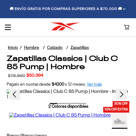
🚚 ENVÍO GRATIS POR COMPRAS SUPERIORES A $70.000 🚚
Hombre
Calzado
Zapatillas
Zapatillas Classics | Club C
85 Pump | Hombre
$
50
.
394
$
79
.
990
Págalo en cuotas desde
$4200
x
12
meses.
Ver más
30% OFF
2
Colores disponibles
10% OFF EXTRA
Blanco/Blanco/negro