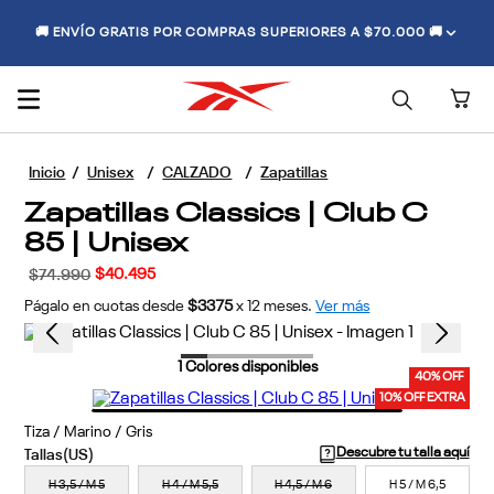
🚚 ENVÍO GRATIS POR COMPRAS SUPERIORES A $70.000 🚚
Unisex
CALZADO
Zapatillas
Zapatillas Classics | Club C
85 | Unisex
$
40
.
495
$
74
.
990
Págalo en cuotas desde
$3375
x
12
meses.
Ver más
1
Colores disponibles
40% OFF
10% OFF EXTRA
Tiza / Marino / Gris
Descubre tu talla aquí
H 3,5 / M 5
H 4 / M 5,5
H 4,5 / M 6
H 5 / M 6,5