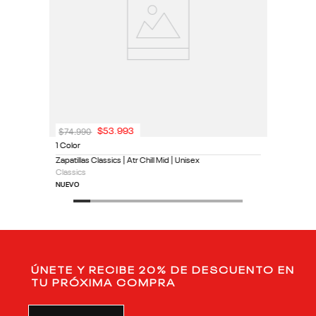
$
74
.
990
$
53
.
993
1 Color
Zapatillas Classics | Atr Chill Mid | Unisex
Classics
NUEVO
ÚNETE Y RECIBE 20% DE DESCUENTO EN
TU PRÓXIMA COMPRA