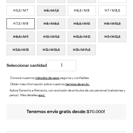
H 5,5 / M 7
H 6 / M 7,5
H 6,5 / M 8
H 7 / M 8,5
H 7,5 / M 9
H 8 / M 9,5
H 8,5 / M 10
H 9 / M 10,5
H 9,5 / M 11
H 10 / M 11,5
H 10,5 / M 12
H 11 / M 12,5
H 11,5 / M 13
H 12 / M 13,5
H 13 / M 14,5
Conoce nuestros
métodos de pago
seguros y confiables.
Obtén más información sobre nuestros
tiempos de envío.
Aplica Derecho a Retracto, con exclusión de artículos de uso personal (calcetines y
petos). Más detalles
aquí.
.
Tenemos envío gratis desde:
!
$
70
.
000