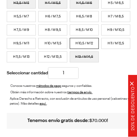
H 3,5 / M 5
H 4 / M 5,5
H 4,5 / M 6
H 5 / M 6,5
H 5,5 / M 7
H 6 / M 7,5
H 6,5 / M 8
H 7 / M 8,5
H 7,5 / M 9
H 8 / M 9,5
H 8,5 / M 10
H 9 / M 10,5
H 9,5 / M 11
H 10 / M 11,5
H 10,5 / M 12
H 11 / M 12,5
H 11,5 / M 13
H 12 / M 13,5
H 13 / M 14,5
×
Conoce nuestros
métodos de pago
seguros y confiables.
20% DE DESCUENTO
Obtén más información sobre nuestros
tiempos de envío.
Aplica Derecho a Retracto, con exclusión de artículos de uso personal (calcetines y
petos). Más detalles
aquí.
.
Tenemos envío gratis desde:
!
$
70
.
000