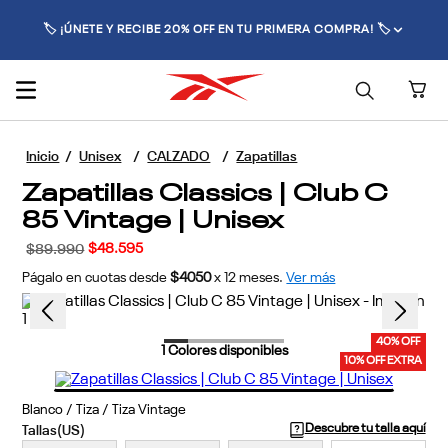
🚚 ENVÍO GRATIS POR COMPRAS SUPERIORES A $70.000 🚚
Unisex
CALZADO
Zapatillas
Zapatillas Classics | Club C
85 Vintage | Unisex
$
48
.
595
$
89
.
990
Págalo en cuotas desde
$4050
x
12
meses.
Ver más
40% OFF
1
Colores disponibles
10% OFF EXTRA
Blanco / Tiza / Tiza Vintage
Descubre tu talla aquí