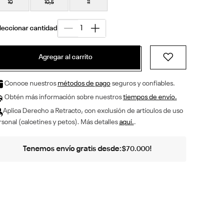
10
10,5
11
Agregar al carrito
Conoce nuestros
métodos de pago
seguros y confiables.
Obtén más información sobre nuestros
tiempos de envío.
Aplica Derecho a Retracto, con exclusión de artículos de uso
sonal (calcetines y petos). Más detalles
aquí.
.
Tenemos envío gratis desde:
!
$
70
.
000