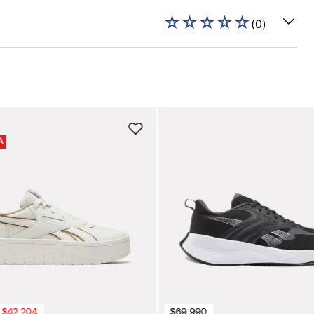
☆
☆
☆
☆
☆
(
0
)
A
$
42
.
204
$
69
.
990