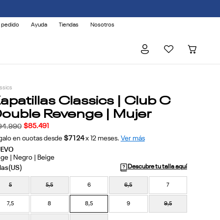
 AFECTADOS.
 pedido
Ayuda
Tiendas
Nosotros
ssics
apatillas Classics | Club C
ouble Revenge | Mujer
$
85
.
491
94
.
990
galo en cuotas desde
$7124
x
12
meses.
Ver más
UEVO
ige | Negro | Beige
Descubre tu talla aquí
5
5,5
6
6,5
7
7,5
8
8,5
9
9,5