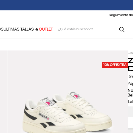
 CONDICIONES CLIMÁTICAS, LOS TIEMPOS DE ENTREGA PODRÍAN VERSE
Seguimiento de
¿Qué estás buscando?
OS
ÚLTIMAS TALLAS 🔥
OUTLET
Cla
Z
D
10% OFF EXTRA
$
Pá
N
Be