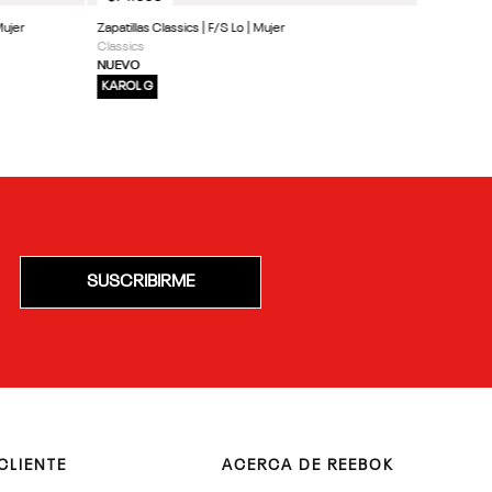
Mujer
Zapatillas Classics | F/S Lo | Mujer
Classics
NUEVO
KAROL G
SUSCRIBIRME
CLIENTE
ACERCA DE REEBOK