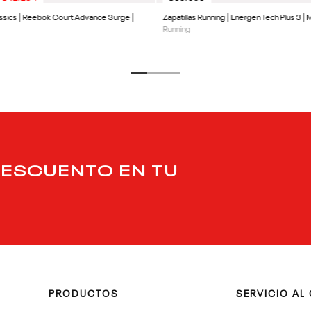
assics | Reebok Court Advance Surge |
Zapatillas Running | Energen Tech Plus 3 | 
Running
DESCUENTO EN TU
PRODUCTOS
SERVICIO AL 