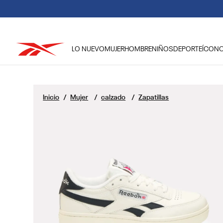
DEBIDO A LAS
LO NUEVO
MUJER
HOMBRE
NIÑOS
DEPORTE
ÍCON
TÉRMINOS MÁS BUSCADOS
1
.
reebok classic mujer
Mujer
calzado
Zapatillas
2
.
club c
3
.
reebok hombre
4
.
training
5
.
polerón
6
.
chaqueta
7
.
nano 4
8
.
classic