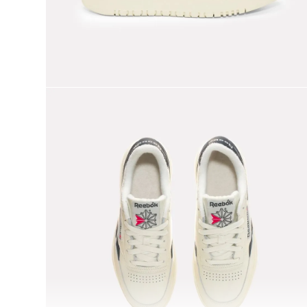
9
.
nano 5
10
.
nano x