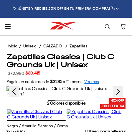
🚚 ENVÍO GRATIS POR COMPRAS SUPERIORES A $70.000 🚚
Unisex
CALZADO
Zapatillas
Zapatillas Classics | Club C
Grounds Uk | Unisex
$
39
.
415
$
72
.
990
Págalo en cuotas desde
$3285
x
12
meses.
Ver más
40% OFF
2
Colores disponibles
10% OFF EXTRA
Negro / Amarillo Electrico / Goma
Descubre tu talla aquí