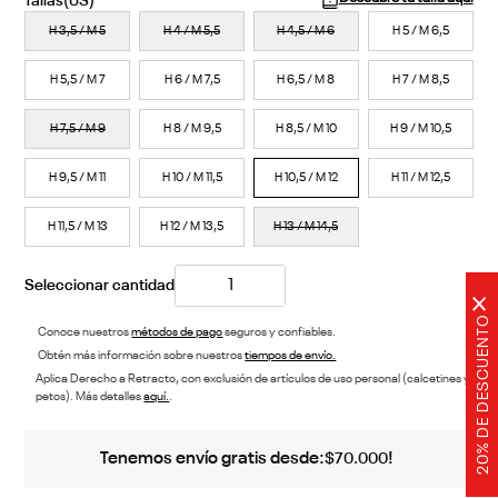
H 3,5 / M 5
H 4 / M 5,5
H 4,5 / M 6
H 5 / M 6,5
H 5,5 / M 7
H 6 / M 7,5
H 6,5 / M 8
H 7 / M 8,5
H 7,5 / M 9
H 8 / M 9,5
H 8,5 / M 10
H 9 / M 10,5
H 9,5 / M 11
H 10 / M 11,5
H 10,5 / M 12
H 11 / M 12,5
H 11,5 / M 13
H 12 / M 13,5
H 13 / M 14,5
×
20% DE DESCUENTO
Conoce nuestros
métodos de pago
seguros y confiables.
Obtén más información sobre nuestros
tiempos de envío.
Aplica Derecho a Retracto, con exclusión de artículos de uso personal (calcetines y
petos). Más detalles
aquí.
.
Tenemos envío gratis desde:
!
$
70
.
000