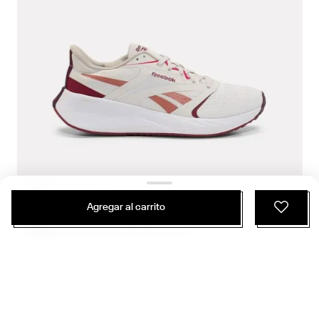
$
69
.
990
$
44
.
094
Agregar al carrito
2 Colores
Zapatillas Running | Energen Tech Plus 2 | Mujer
Running