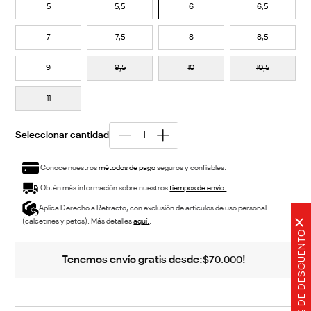
5
5,5
6
6,5
7
7,5
8
8,5
9
9,5
10
10,5
11
Conoce nuestros
métodos de pago
seguros y confiables.
Obtén más información sobre nuestros
tiempos de envío.
Aplica Derecho a Retracto, con exclusión de artículos de uso personal
×
(calcetines y petos). Más detalles
aquí.
.
20% DE DESCUENTO
Tenemos envío gratis desde:
!
$
70
.
000