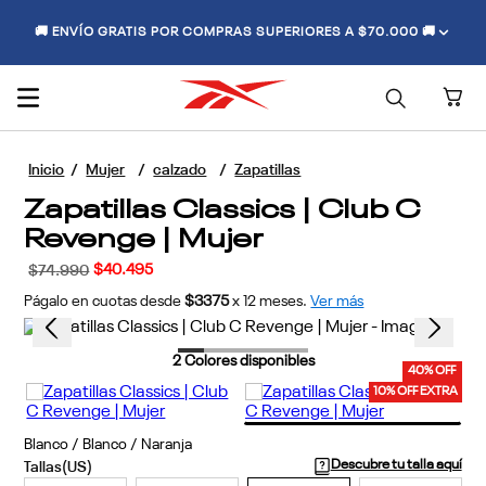
🚚 ENVÍO GRATIS POR COMPRAS SUPERIORES A $70.000 🚚
Mujer
calzado
Zapatillas
Zapatillas Classics | Club C
Revenge | Mujer
$
40
.
495
$
74
.
990
Págalo en cuotas desde
$3375
x
12
meses.
Ver más
2
Colores disponibles
40% OFF
10% OFF EXTRA
Blanco / Blanco / Naranja
Descubre tu talla aquí