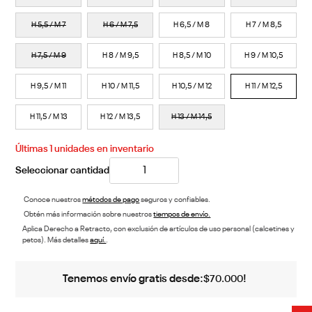
H 5,5 / M 7
H 6 / M 7,5
H 6,5 / M 8
H 7 / M 8,5
H 7,5 / M 9
H 8 / M 9,5
H 8,5 / M 10
H 9 / M 10,5
H 9,5 / M 11
H 10 / M 11,5
H 10,5 / M 12
H 11 / M 12,5
H 11,5 / M 13
H 12 / M 13,5
H 13 / M 14,5
Últimas
1
unidades en inventario
Conoce nuestros
métodos de pago
seguros y confiables.
Obtén más información sobre nuestros
tiempos de envío.
Aplica Derecho a Retracto, con exclusión de artículos de uso personal (calcetines y
petos). Más detalles
aquí.
.
Tenemos envío gratis desde:
!
$
70
.
000