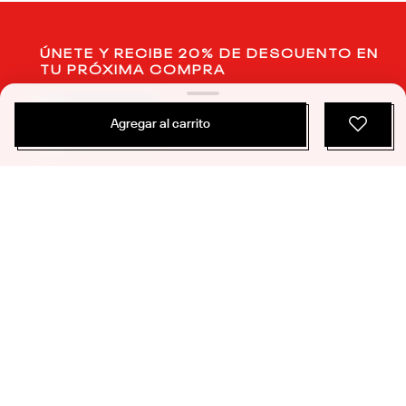
ÚNETE Y RECIBE 20% DE DESCUENTO EN
TU PRÓXIMA COMPRA
SUSCRIBIRME
Agregar al carrito
PRODUCTOS
SERVICIO AL CLIENTE
ACERCA DE REEBOK
Politicas de Privacidad
Términos y Condiciones