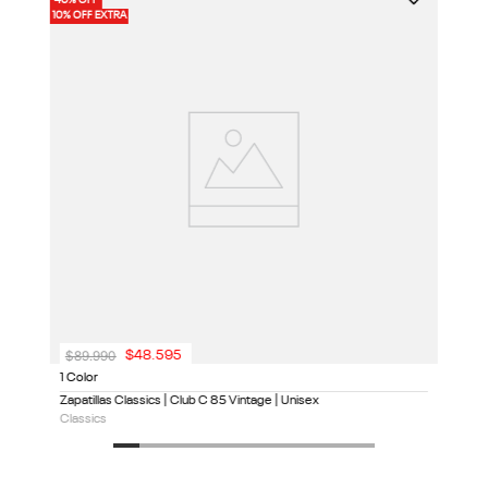
40% OFF
40%
2 
10% OFF EXTRA
10%
Za
Cl
$
89
.
990
$
48
.
595
1 Color
Zapatillas Classics | Club C 85 Vintage | Unisex
Classics