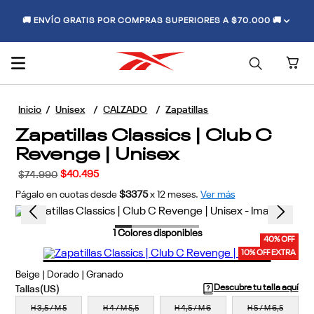
🚚 ENVÍO GRATIS POR COMPRAS SUPERIORES A $70.000 🚚
Unisex
CALZADO
Zapatillas
Zapatillas Classics | Club C
Revenge | Unisex
$
40
.
495
$
74
.
990
Págalo en cuotas desde
$3375
x
12
meses.
Ver más
1
Colores disponibles
40% OFF
10% OFF EXTRA
Beige | Dorado | Granado
Descubre tu talla aquí
H 3,5 / M 5
H 4 / M 5,5
H 4,5 / M 6
H 5 / M 6,5