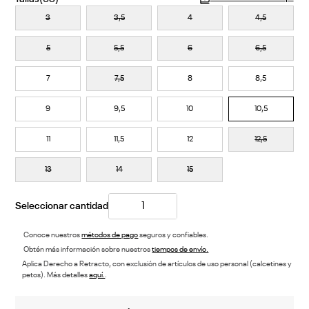
3
3,5
4
4,5
5
5,5
6
6,5
7
7,5
8
8,5
9
9,5
10
10,5
11
11,5
12
12,5
13
14
15
Conoce nuestros
métodos de pago
seguros y confiables.
Obtén más información sobre nuestros
tiempos de envío.
Aplica Derecho a Retracto, con exclusión de artículos de uso personal (calcetines y
petos). Más detalles
aquí.
.