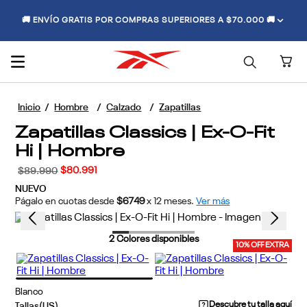
🚚 ENVÍO GRATIS POR COMPRAS SUPERIORES A $70.000 🚚
Hombre
Calzado
Zapatillas
Zapatillas Classics | Ex-O-Fit
Hi | Hombre
$
80
.
991
$
89
.
990
NUEVO
Págalo en cuotas desde
$6749
x
12
meses.
Ver más
2
Colores disponibles
10% OFF EXTRA
Blanco
Descubre tu talla aquí