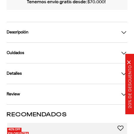
Tenemos envío gratis desde:
!
$
70
.
000
Descripción
Cuidados
×
20% DE DESCUENTO
Detalles
Review
RECOMENDADOS
40% OFF
30%
3 
10% OFF EXTRA
10%