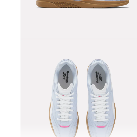
9
.
nano 5
10
.
nano x