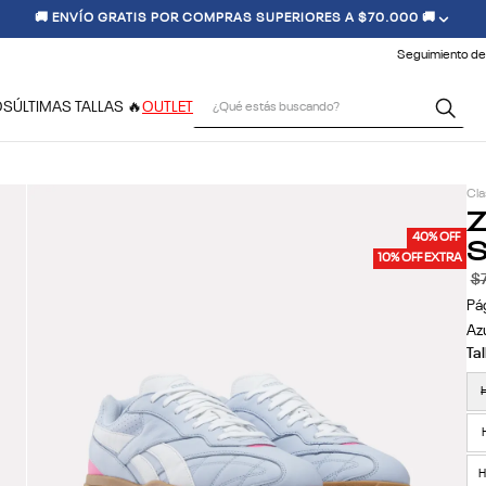
🚚 ENVÍO GRATIS POR COMPRAS SUPERIORES A $70.000 🚚
Seguimiento de
¿Qué estás buscando?
OS
ÚLTIMAS TALLAS 🔥
OUTLET
Cla
Z
S
40% OFF
10% OFF EXTRA
$
Pá
Az
H
H