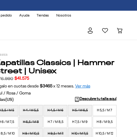
 pedido
Ayuda
Tiendas
Nosotros
ssics
apatillas Classics | Hammer
treet | Unisex
$
41
.
575
76
.
990
galo en cuotas desde
$3465
x
12
meses.
Ver más
ul / Rosa / Goma
Descubre tu talla aquí
 3,5 / M 5
H 4 / M 5,5
H 4,5 / M 6
H 5 / M 6,5
H 5,5 / M 7
H 6 / M 7,5
H 6,5 / M 8
H 7 / M 8,5
H 7,5 / M 9
H 8 / M 9,5
 8,5 / M 10
H 9 / M 10,5
H 9,5 / M 11
H 10 / M 11,5
H 10,5 / M 12