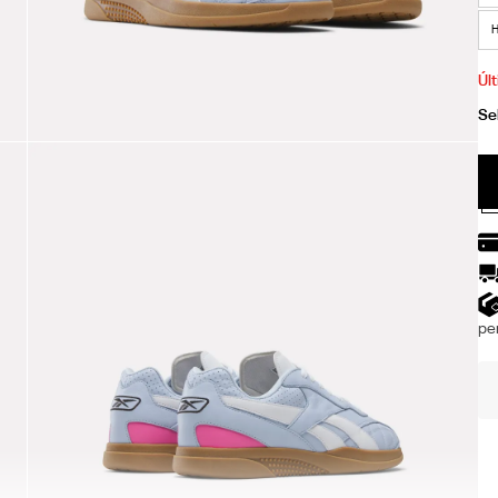
H
Úl
per