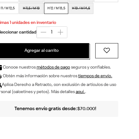
 11 / M 12,5
H 11,5 / M 13
H 12 / M 13,5
H 13 / M 14,5
timas
1
unidades en inventario
Agregar al carrito
Conoce nuestros
métodos de pago
seguros y confiables.
Obtén más información sobre nuestros
tiempos de envío.
Aplica Derecho a Retracto, con exclusión de artículos de uso
sonal (calcetines y petos). Más detalles
aquí.
.
Tenemos envío gratis desde:
!
$
70
.
000