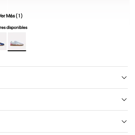
Ver Más (
1
)
es disponibles