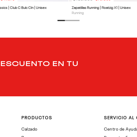
ssics | Club C Bulc Cln | Unisex
Zapatillas Running | Floatzig X1 | Unisex
Running
DESCUENTO EN TU
PRODUCTOS
SERVICIO AL 
Calzado
Centro de Ayud