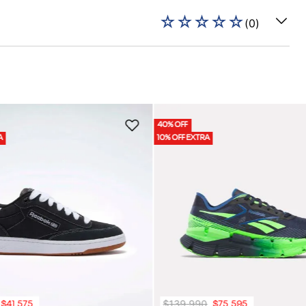
☆
☆
☆
☆
☆
(
0
)
40% OFF
A
10% OFF EXTRA
$
139
.
990
$
41
.
575
$
75
.
595