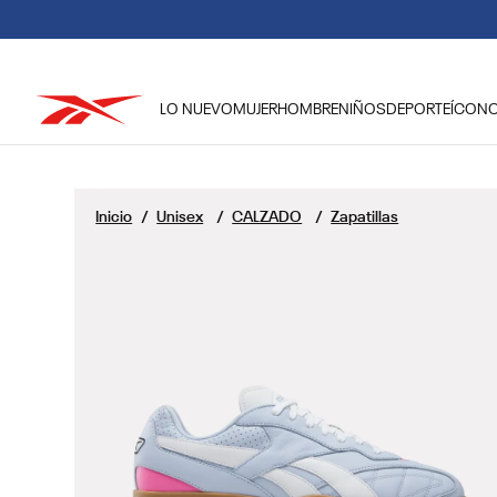
LO NUEVO
MUJER
HOMBRE
NIÑOS
DEPORTE
ÍCON
TÉRMINOS MÁS BUSCADOS
1
.
reebok classic mujer
Unisex
CALZADO
Zapatillas
2
.
club c
3
.
reebok hombre
4
.
training
5
.
polerón
6
.
chaqueta
7
.
nano 4
8
.
classic