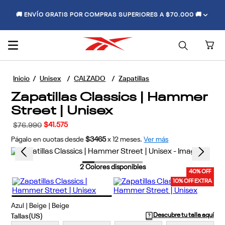
🚚 ENVÍO GRATIS POR COMPRAS SUPERIORES A $70.000 🚚
Unisex
CALZADO
Zapatillas
Zapatillas Classics | Hammer
Street | Unisex
$
41
.
575
$
76
.
990
Págalo en cuotas desde
$3465
x
12
meses.
Ver más
2
Colores disponibles
40% OFF
10% OFF EXTRA
Azul | Beige | Beige
Descubre tu talla aquí