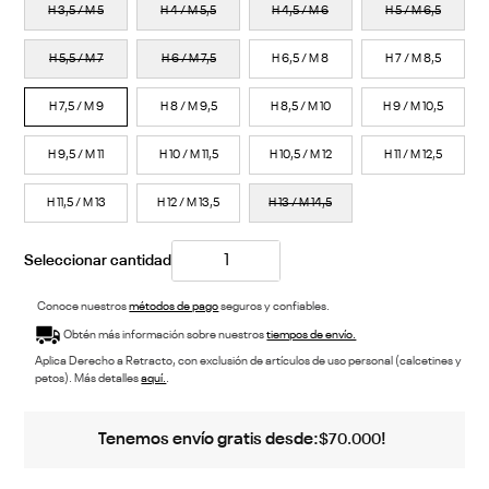
H 3,5 / M 5
H 4 / M 5,5
H 4,5 / M 6
H 5 / M 6,5
H 5,5 / M 7
H 6 / M 7,5
H 6,5 / M 8
H 7 / M 8,5
H 7,5 / M 9
H 8 / M 9,5
H 8,5 / M 10
H 9 / M 10,5
H 9,5 / M 11
H 10 / M 11,5
H 10,5 / M 12
H 11 / M 12,5
H 11,5 / M 13
H 12 / M 13,5
H 13 / M 14,5
Conoce nuestros
métodos de pago
seguros y confiables.
Obtén más información sobre nuestros
tiempos de envío.
Aplica Derecho a Retracto, con exclusión de artículos de uso personal (calcetines y
petos). Más detalles
aquí.
.
Tenemos envío gratis desde:
!
$
70
.
000