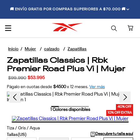
🚚 ENVÍO GRATIS POR COMPRAS SUPERIORES A $70.000 🚚
Mujer
calzado
Zapatillas
Zapatillas Classics | Rbk
Premier Road Plus Vi | Mujer
$
53
.
995
$
99
.
990
Págalo en cuotas desde
$4500
x
12
meses.
Ver más
40% OFF
1
Colores disponibles
10% OFF EXTRA
Tiza / Gris / Aqua
Descubre tu talla aquí