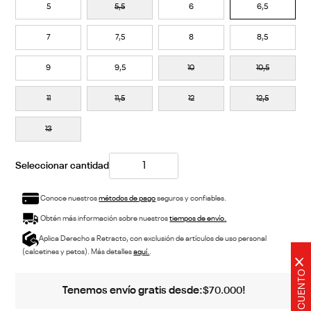
5
5,5
6
6,5
7
7,5
8
8,5
9
9,5
10
10,5
11
11,5
12
12,5
13
Conoce nuestros
métodos de pago
seguros y confiables.
Obtén más información sobre nuestros
tiempos de envío.
Aplica Derecho a Retracto, con exclusión de artículos de uso personal
(calcetines y petos). Más detalles
aquí.
.
×
Tenemos envío gratis desde:
!
$
70
.
000