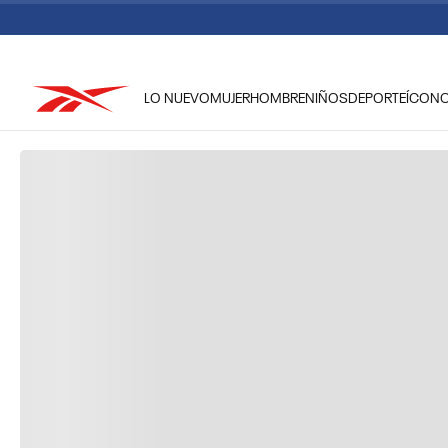
LO NUEVO
MUJER
HOMBRE
NIÑOS
DEPORTE
ÍCON
TÉRMINOS MÁS BUSCADOS
1
.
reebok classic mujer
2
.
club c
3
.
reebok hombre
4
.
training
5
.
polerón
6
.
chaqueta
7
.
nano 4
8
.
classic