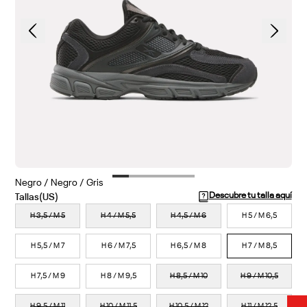
1
Colores disponibles
Negro / Negro / Gris
Descubre tu talla aquí
H 3,5 / M 5
H 4 / M 5,5
H 4,5 / M 6
H 5 / M 6,5
H 5,5 / M 7
H 6 / M 7,5
H 6,5 / M 8
H 7 / M 8,5