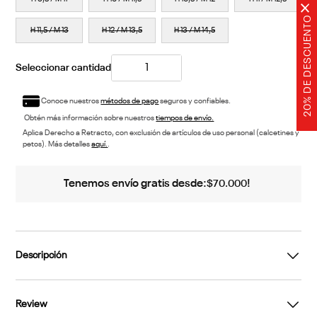
×
H 7,5 / M 9
H 8 / M 9,5
H 8,5 / M 10
H 9 / M 10,5
20% DE DESCUENTO
H 9,5 / M 11
H 10 / M 11,5
H 10,5 / M 12
H 11 / M 12,5
H 11,5 / M 13
H 12 / M 13,5
H 13 / M 14,5
Conoce nuestros
métodos de pago
seguros y confiables.
Obtén más información sobre nuestros
tiempos de envío.
Aplica Derecho a Retracto, con exclusión de artículos de uso personal (calcetines y
petos). Más detalles
aquí.
.
Tenemos envío gratis desde:
!
$
70
.
000
Descripción