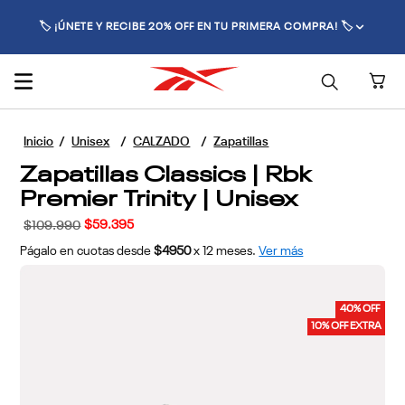
🚚 ENVÍO GRATIS POR COMPRAS SUPERIORES A $70.000 🚚
Unisex
CALZADO
Zapatillas
Zapatillas Classics | Rbk
Premier Trinity | Unisex
$
59
.
395
$
109
.
990
Págalo en cuotas desde
$4950
x
12
meses.
Ver más
40% OFF
10% OFF EXTRA