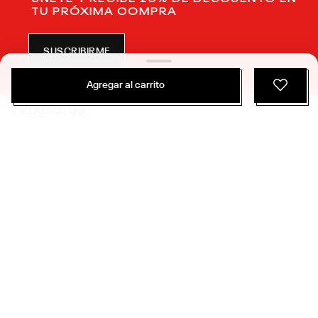
$
74
.
990
$
47
.
244
Agregar al carrito
3 Colores
Zapatillas Classics | Atr Chill | Unisex
Classics
NUEVO
ÚNETE Y RECIBE 20% DE DESCUENTO EN
TU PRÓXIMA COMPRA