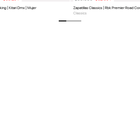
king | Kitari Dmx | Mujer
Zapatillas Classics | Rbk Premier Road Con
Classics
DESCUENTO EN TU
PRODUCTOS
SERVICIO AL 
Calzado
Centro de Ayud