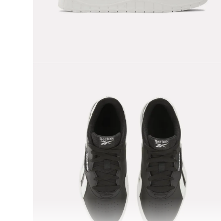
9
.
nano 5
10
.
nano x