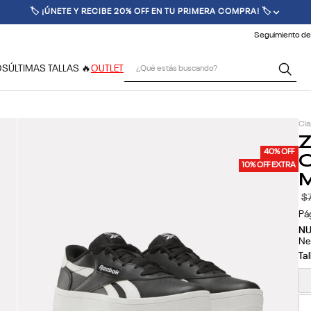
🚚 ENVÍO GRATIS POR COMPRAS SUPERIORES A $70.000 🚚
Seguimiento de
¿Qué estás buscando?
OS
ÚLTIMAS TALLAS 🔥
OUTLET
Cla
Z
C
40% OFF
10% OFF EXTRA
M
$
Pá
N
Ne