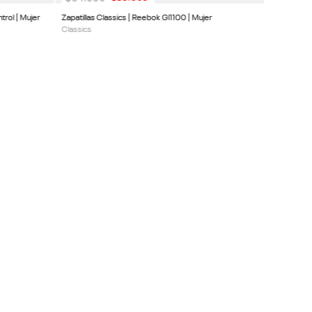
trol | Mujer
Zapatillas Classics | Reebok Gl1100 | Mujer
Classics
SUSCRIBIRME
CLIENTE
ACERCA DE REEBOK
a
Sitios Oficiales