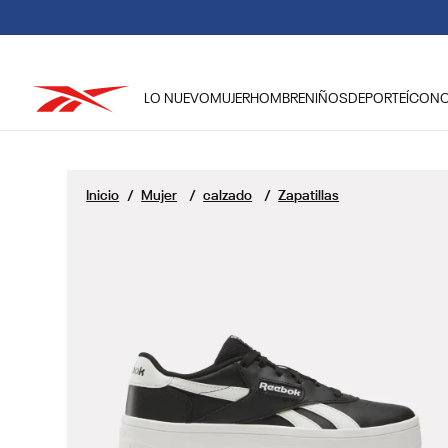
LO NUEVO
MUJER
HOMBRE
NIÑOS
DEPORTE
ÍCON
TÉRMINOS MÁS BUSCADOS
1
.
reebok classic mujer
Mujer
calzado
Zapatillas
2
.
club c
3
.
reebok hombre
4
.
training
5
.
polerón
6
.
chaqueta
7
.
nano 4
8
.
classic