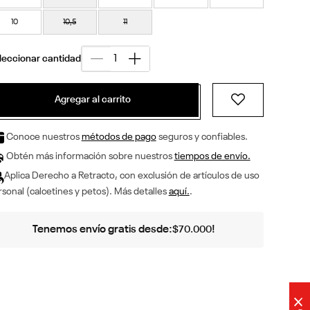
10
10,5
11
Agregar al carrito
Conoce nuestros
métodos de pago
seguros y confiables.
Obtén más información sobre nuestros
tiempos de envío.
Aplica Derecho a Retracto, con exclusión de artículos de uso
sonal (calcetines y petos). Más detalles
aquí.
.
Tenemos envío gratis desde:
!
$
70
.
000
×