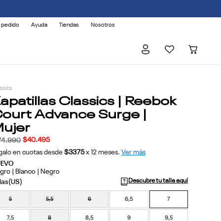
 pedido
Ayuda
Tiendas
Nosotros
ssics
apatillas Classics | Reebok
ourt Advance Surge |
ujer
$
40
.
495
74
.
990
galo en cuotas desde
$3375
x
12
meses.
Ver más
UEVO
gro | Blanco | Negro
Descubre tu talla aquí
5
5,5
6
6,5
7
7,5
8
8,5
9
9,5