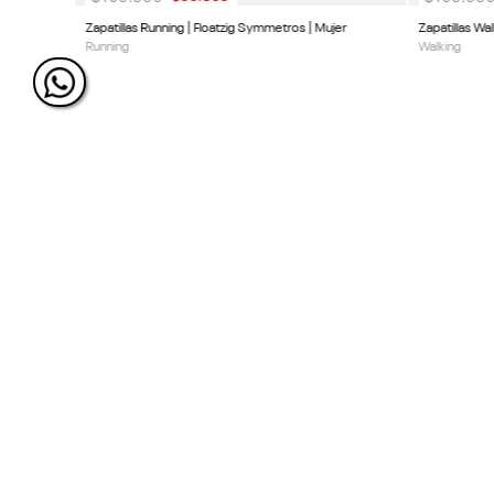
Zapatillas Running | Floatzig Symmetros | Mujer
Zapatillas Wal
Running
Walking
ÚNETE Y RECIBE 20% DE 
PRÓXIMA COMPRA
SIGUENOS EN NUESTRAS REDES
SOCIALES.