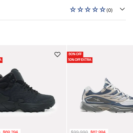
☆
☆
☆
☆
☆
(
0
)
30% OFF
A
10% OFF EXTRA
0
$
99
.
990
$
69
.
294
$
62
.
994