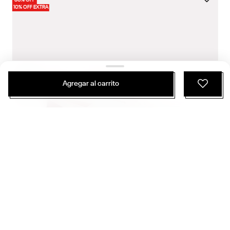
30% OFF
10% OFF EXTRA
Agregar al carrito
$
69
.
990
$
44
.
094
2 Colores
Zapatillas Running | Energen Tech Plus 2 | Mujer
Running