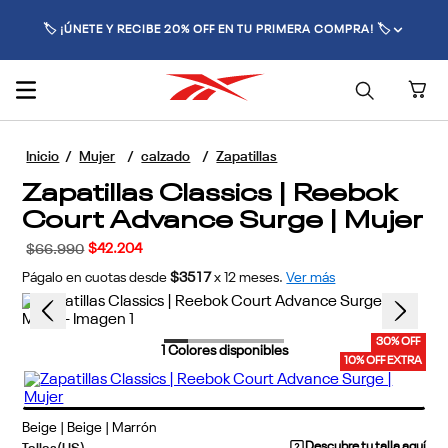
🚚 ENVÍO GRATIS POR COMPRAS SUPERIORES A $70.000 🚚
Mujer
calzado
Zapatillas
Zapatillas Classics | Reebok
Court Advance Surge | Mujer
$
42
.
204
$
66
.
990
Págalo en cuotas desde
$3517
x
12
meses.
Ver más
30% OFF
1
Colores disponibles
10% OFF EXTRA
Beige | Beige | Marrón
Descubre tu talla aquí