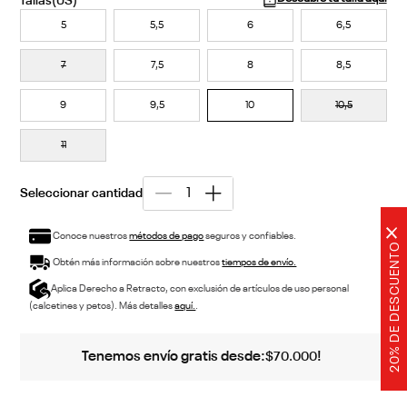
5
5,5
6
6,5
7
7,5
8
8,5
9
9,5
10
10,5
11
×
Conoce nuestros
métodos de pago
seguros y confiables.
20% DE DESCUENTO
Obtén más información sobre nuestros
tiempos de envío.
Aplica Derecho a Retracto, con exclusión de artículos de uso personal
(calcetines y petos). Más detalles
aquí.
.
Tenemos envío gratis desde:
!
$
70
.
000