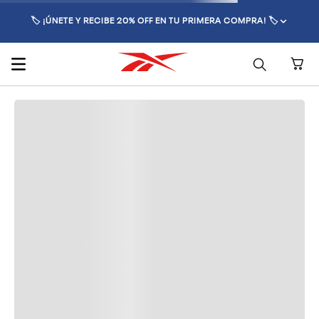
🏷️ ¡ÚNETE Y RECIBE 20% OFF EN TU PRIMERA COMPRA! 🏷️