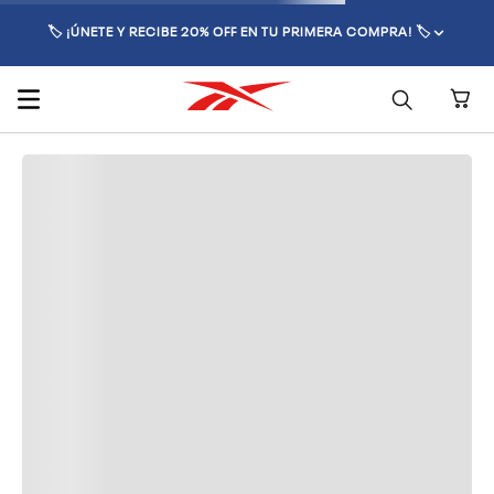
🏷️ ¡ÚNETE Y RECIBE 20% OFF EN TU PRIMERA COMPRA! 🏷️