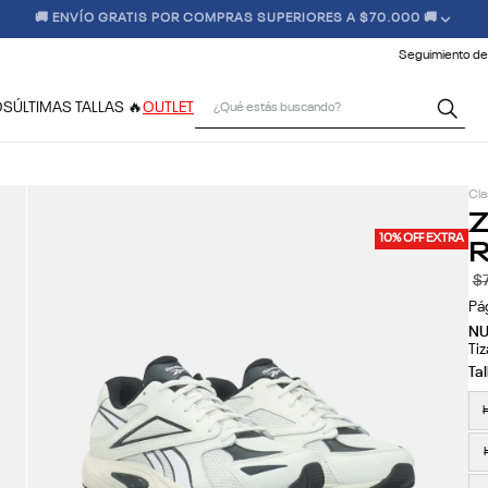
 CONDICIONES CLIMÁTICAS, LOS TIEMPOS DE ENTREGA PODRÍAN VERSE
Seguimiento de
¿Qué estás buscando?
OS
ÚLTIMAS TALLAS 🔥
OUTLET
Cla
Z
R
10% OFF EXTRA
$
Pá
N
Tiz
H