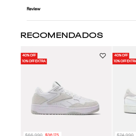
Review
RECOMENDADOS
40% OFF
40% OFF
isex
10% OFF EXTRA
10% OFF EXTR
$
66
.
990
$
74
.
990
$
36
.
175