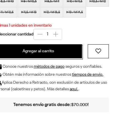
 8,5 / M 10
H 9 / M 10,5
H 9,5 / M 11
H 10 / M 11,5
H 10,5 / M 12
 11 / M 12,5
H 11,5 / M 13
H 12 / M 13,5
H 13 / M 14,5
timas
1
unidades en inventario
Agregar al carrito
Conoce nuestros
métodos de pago
seguros y confiables.
Obtén más información sobre nuestros
tiempos de envío.
Aplica Derecho a Retracto, con exclusión de artículos de uso
sonal (calcetines y petos). Más detalles
aquí.
.
Tenemos envío gratis desde:
!
$
70
.
000