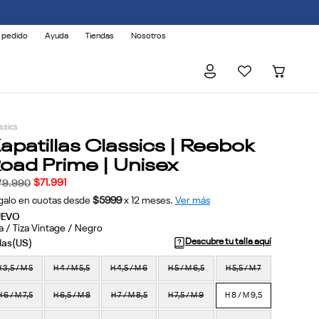
 AFECTADOS.
 pedido
Ayuda
Tiendas
Nosotros
ssics
apatillas Classics | Reebok
oad Prime | Unisex
$
71
.
991
79
.
990
galo en cuotas desde
$5999
x
12
meses.
Ver más
UEVO
a / Tiza Vintage / Negro
Descubre tu talla aquí
 3,5 / M 5
H 4 / M 5,5
H 4,5 / M 6
H 5 / M 6,5
H 5,5 / M 7
H 6 / M 7,5
H 6,5 / M 8
H 7 / M 8,5
H 7,5 / M 9
H 8 / M 9,5