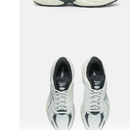
9
.
chaqueta
10
.
nano x