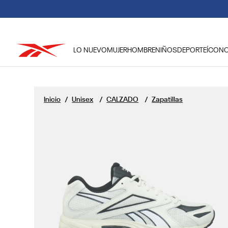
DEBIDO A LAS
LO NUEVO
MUJER
HOMBRE
NIÑOS
DEPORTE
ÍCON
TÉRMINOS MÁS BUSCADOS
1
.
reebok classic mujer
Unisex
CALZADO
Zapatillas
2
.
club c
3
.
reebok hombre
4
.
training
5
.
classic
6
.
polerón
7
.
nano 4
8
.
nano 5