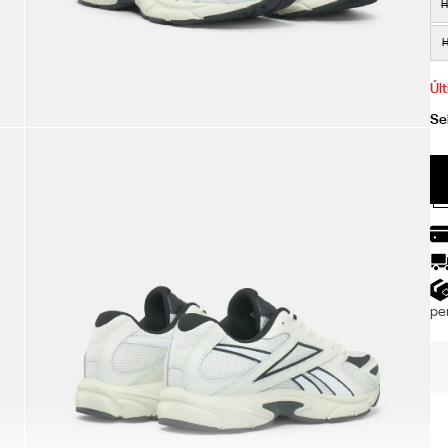
H
H
Úl
per