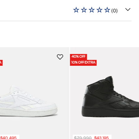
☆
☆
☆
☆
☆
(
0
)
40% OFF
A
10% OFF EXTRA
$
79
.
990
$
40
.
495
$
43
.
195