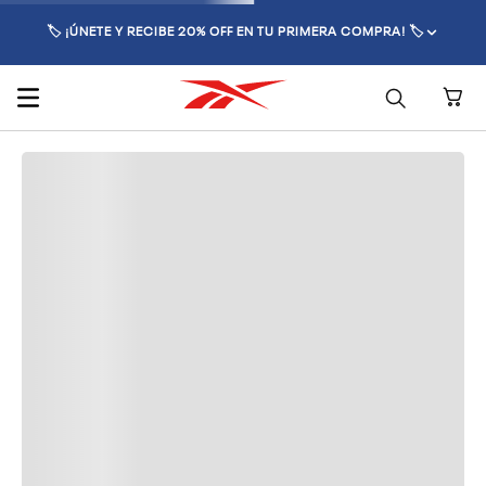
🏷️ ¡ÚNETE Y RECIBE 20% OFF EN TU PRIMERA COMPRA! 🏷️