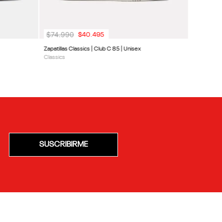
$
74
.
990
$
40
.
495
Zapatillas Classics | Club C 85 | Unisex
Classics
SUSCRIBIRME