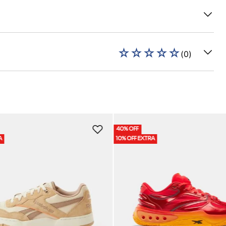
☆
☆
☆
☆
☆
(
0
)
40% OFF
A
10% OFF EXTRA