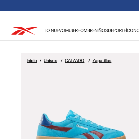
DEBIDO A LAS
LO NUEVO
MUJER
HOMBRE
NIÑOS
DEPORTE
ÍCON
TÉRMINOS MÁS BUSCADOS
1
.
reebok classic mujer
Unisex
CALZADO
Zapatillas
2
.
club c
3
.
reebok hombre
4
.
training
5
.
polerón
6
.
chaqueta
7
.
nano 4
8
.
classic