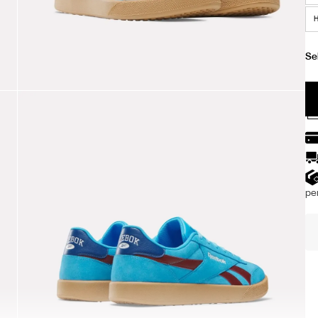
H
per