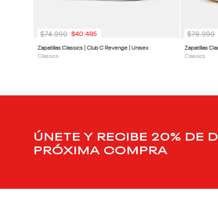
$
74
.
990
$
76
.
990
$
40
.
495
Zapatillas Classics | Club C Revenge | Unisex
Zapatillas Cla
Classics
Classics
ÚNETE Y RECIBE 20% DE 
PRÓXIMA COMPRA