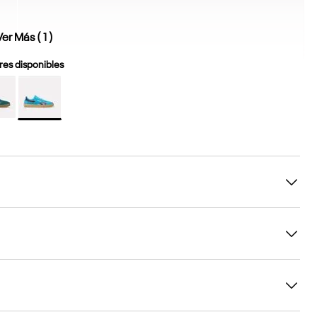
Ver Más (
1
)
es disponibles