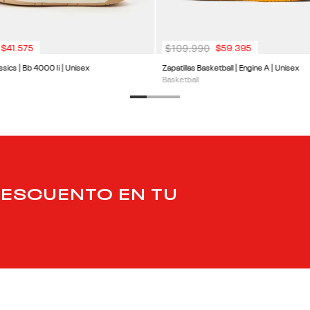
$
109
.
990
$
41
.
575
$
59
.
395
ssics | Bb 4000 Ii | Unisex
Zapatillas Basketball | Engine A | Unisex
Basketball
DESCUENTO EN TU