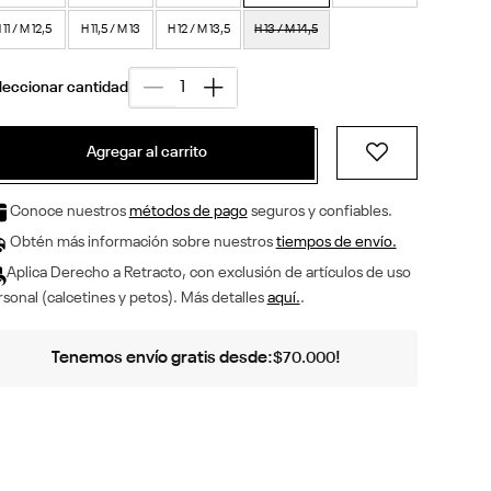
 11 / M 12,5
H 11,5 / M 13
H 12 / M 13,5
H 13 / M 14,5
Agregar al carrito
Conoce nuestros
métodos de pago
seguros y confiables.
Obtén más información sobre nuestros
tiempos de envío.
Aplica Derecho a Retracto, con exclusión de artículos de uso
sonal (calcetines y petos). Más detalles
aquí.
.
Tenemos envío gratis desde:
!
$
70
.
000