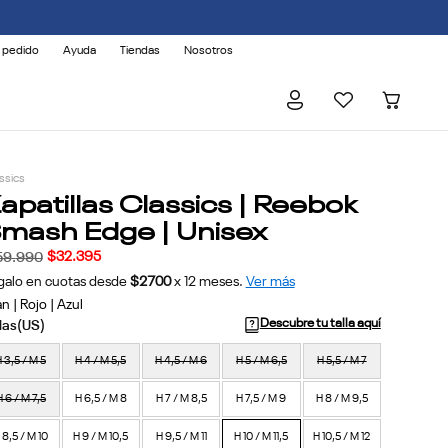
 AFECTADOS.
 pedido
Ayuda
Tiendas
Nosotros
ssics
apatillas Classics | Reebok
mash Edge | Unisex
$
32
.
395
59
.
990
galo en cuotas desde
$2700
x
12
meses.
Ver más
n | Rojo | Azul
Descubre tu talla aquí
 3,5 / M 5
H 4 / M 5,5
H 4,5 / M 6
H 5 / M 6,5
H 5,5 / M 7
H 6 / M 7,5
H 6,5 / M 8
H 7 / M 8,5
H 7,5 / M 9
H 8 / M 9,5
 8,5 / M 10
H 9 / M 10,5
H 9,5 / M 11
H 10 / M 11,5
H 10,5 / M 12