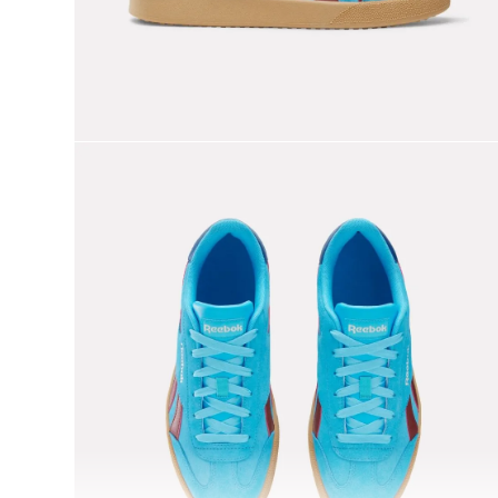
9
.
nano 5
10
.
nano x