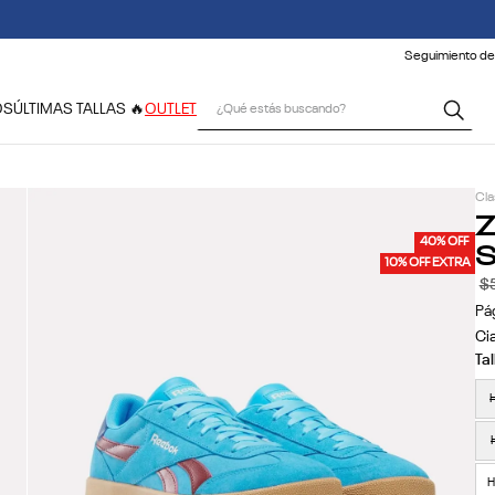
 CONDICIONES CLIMÁTICAS, LOS TIEMPOS DE ENTREGA PODRÍAN VERSE
Seguimiento de
¿Qué estás buscando?
OS
ÚLTIMAS TALLAS 🔥
OUTLET
Cla
Z
S
40% OFF
10% OFF EXTRA
$
Pá
Cia
H
H