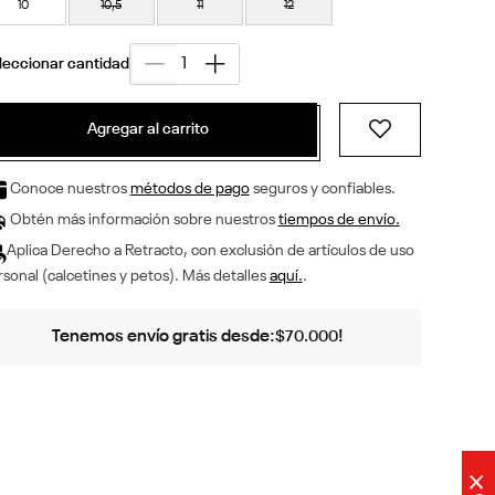
10
10,5
11
12
Agregar al carrito
Conoce nuestros
métodos de pago
seguros y confiables.
Obtén más información sobre nuestros
tiempos de envío.
Aplica Derecho a Retracto, con exclusión de artículos de uso
sonal (calcetines y petos). Más detalles
aquí.
.
Tenemos envío gratis desde:
!
$
70
.
000
×