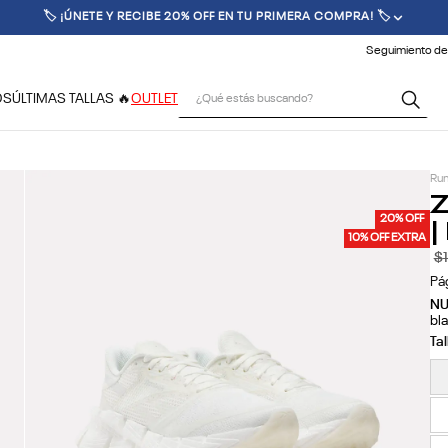
🚚 ENVÍO GRATIS POR COMPRAS SUPERIORES A $70.000 🚚
Seguimiento de
¿Qué estás buscando?
OS
ÚLTIMAS TALLAS 🔥
OUTLET
Run
Z
|
20% OFF
10% OFF EXTRA
$
Pá
N
bl