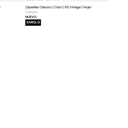
r
Zapatillas Classics | Club C 85 Vintage | Mujer
Classics
NUEVO
KAROL G
SUSCRIBIRME
CLIENTE
ACERCA DE REEBOK