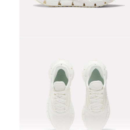
9
.
nano 5
10
.
nano x