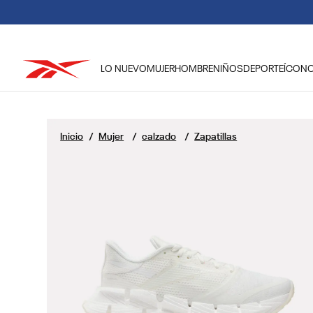
LO NUEVO
MUJER
HOMBRE
NIÑOS
DEPORTE
ÍCON
TÉRMINOS MÁS BUSCADOS
1
.
reebok classic mujer
Mujer
calzado
Zapatillas
2
.
club c
3
.
reebok hombre
4
.
training
5
.
classic
6
.
polerón
7
.
nano 4
8
.
chaqueta