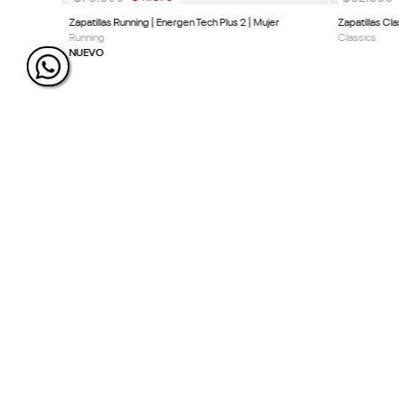
Zapatillas Running | Energen Tech Plus 2 | Mujer
Zapatillas Cl
Running
Classics
NUEVO
ÚNETE Y RECIBE 20% DE 
PRÓXIMA COMPRA
SIGUENOS EN NUESTRAS REDES
SOCIALES.