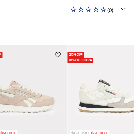
☆
☆
☆
☆
☆
(
0
)
A
20% OFF
10% OFF EXTRA
$
69
.
990
$
56
.
691
$
50
.
393