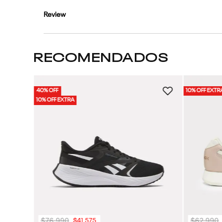
Review
RECOMENDADOS
40% OFF
10% OFF EXTR
ujer
10% OFF EXTRA
$
76
.
990
$
62
.
990
$
41
.
575