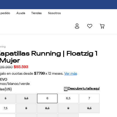
 pedido
Ayuda
Tiendas
Nosotros
ning
apatillas Running | Floatzig 1
 Mujer
$
93
.
593
129
.
990
galo en cuotas desde
$7799
x
12
meses.
Ver más
UEVO
anco/blanco/verde
Descubre tu talla aquí
5
5,5
6
6,5
7
7,5
8
8,5
9
9,5