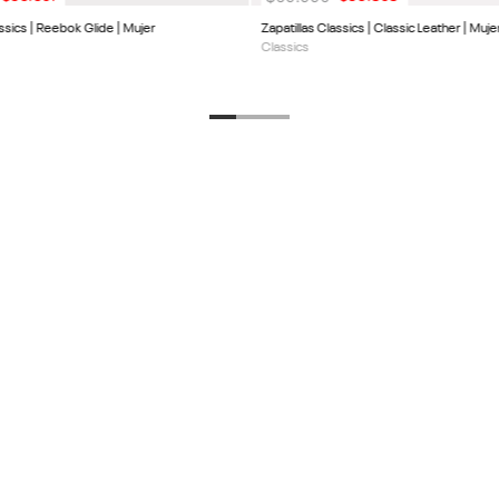
assics | Reebok Glide | Mujer
Zapatillas Classics | Classic Leather | Muje
Classics
DESCUENTO EN TU
PRODUCTOS
SERVICIO AL 