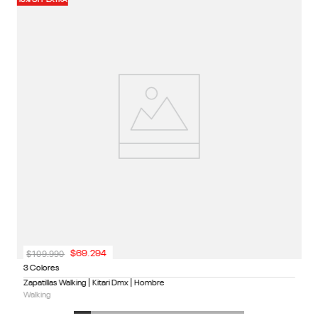
10% OFF EXTRA
$
109
.
990
$
69
.
294
3 Colores
Zapatillas Walking | Kitari Dmx | Hombre
Walking