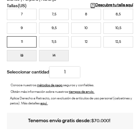
Descubre tu talla aquí
7
7,5
8
8,5
9
9,5
10
10,5
11
11,5
12
12,5
13
14
Conoce nuestros
métodos de pago
seguros y confiables.
Obtén más información sobre nuestros
tiempos de envío.
Aplica Derecho a Retracto, con exclusión de artículos de uso personal (calcetines y
petos). Más detalles
aquí.
.
Tenemos envío gratis desde:
!
$
70
.
000