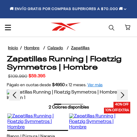
🚚 ENVÍO GRATIS POR COMPRAS SUPERIORES A $70.000 🚚
Hombre
Calzado
Zapatillas
Zapatillas Running | Floatzig
Symmetros | Hombre
$
59
.
395
$
109
.
990
Págalo en cuotas desde
$4950
x
12
meses.
Ver más
40% OFF
2
Colores disponibles
10% OFF EXTRA
Blanco | Púrpura | Naranja