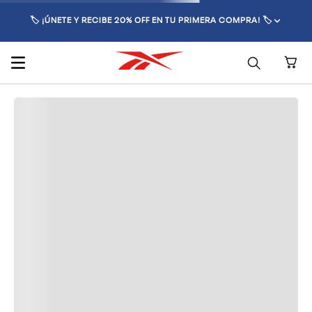
🏷️ ¡ÚNETE Y RECIBE 20% OFF EN TU PRIMERA COMPRA! 🏷️