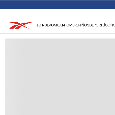
LO NUEVO
MUJER
HOMBRE
NIÑOS
DEPORTE
ÍCON
TÉRMINOS MÁS BUSCADOS
1
.
reebok classic mujer
2
.
club c
3
.
reebok hombre
4
.
training
5
.
polerón
6
.
chaqueta
7
.
nano 4
8
.
classic