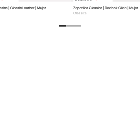
ssics | Classic Leather | Mujer
Zapatillas Classics | Reebok Glide | Mujer
Classics
DESCUENTO EN TU
PRODUCTOS
SERVICIO AL 
Calzado
Centro de Ayud