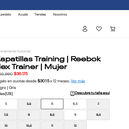
 pedido
Ayuda
Tiendas
Nosotros
renamiento Funcional
apatillas Training | Reebok
lex Trainer | Mujer
$
36
.
175
66
.
990
galo en cuotas desde
$3015
x
12
meses.
Ver más
ro | Gris
Descubre tu talla aquí
5
5,5
6
6,5
7
7,5
8
8,5
9
9,5
10
10,5
11
12