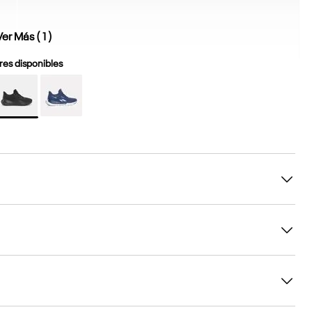
Ver Más (
1
)
es disponibles