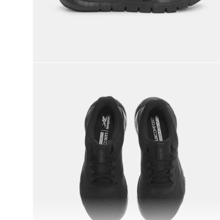
9
.
nano 5
10
.
nano x