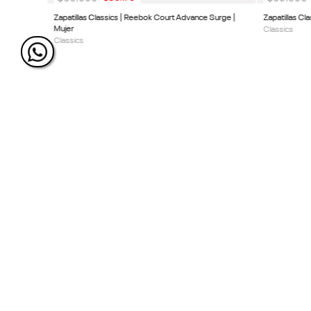
Zapatillas Classics | Reebok Court Advance Surge |
Zapatillas Cla
Mujer
Classics
Classics
ÚNETE Y RECIBE 20% DE 
PRÓXIMA COMPRA
SIGUENOS EN NUESTRAS REDES
SOCIALES.