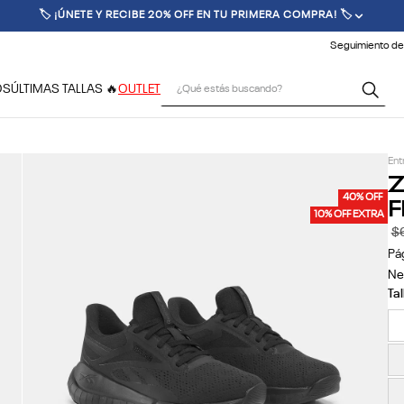
🚚 ENVÍO GRATIS POR COMPRAS SUPERIORES A $70.000 🚚
Seguimiento de
¿Qué estás buscando?
OS
ÚLTIMAS TALLAS 🔥
OUTLET
Ent
Z
F
40% OFF
10% OFF EXTRA
$
Pá
Neg