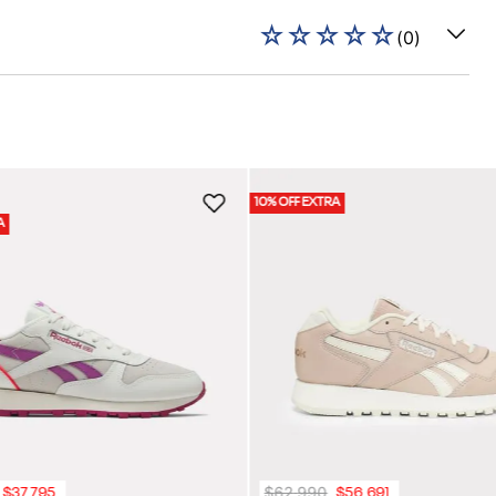
☆
☆
☆
☆
☆
(
0
)
10% OFF EXTRA
A
$
62
.
990
$
37
.
795
$
56
.
691