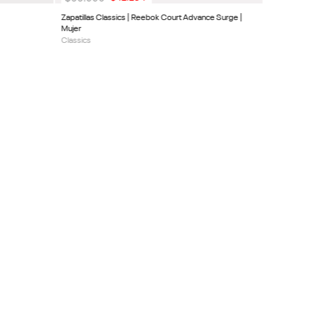
Zapatillas Classics | Reebok Court Advance Surge |
Mujer
Classics
SUSCRIBIRME
CLIENTE
ACERCA DE REEBOK
a
Sitios Oficiales