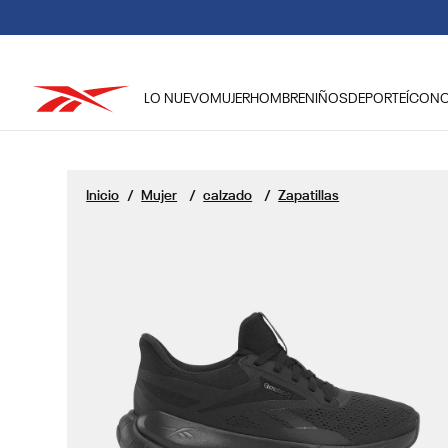
LO NUEVO
MUJER
HOMBRE
NIÑOS
DEPORTE
ÍCON
TÉRMINOS MÁS BUSCADOS
1
.
reebok classic mujer
Mujer
calzado
Zapatillas
2
.
club c
3
.
reebok hombre
4
.
training
5
.
polerón
6
.
chaqueta
7
.
nano 4
8
.
classic