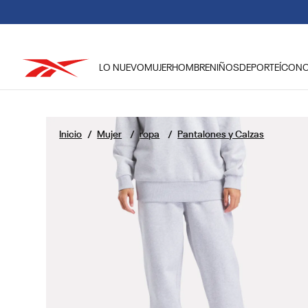
LO NUEVO
MUJER
HOMBRE
NIÑOS
DEPORTE
ÍCON
TÉRMINOS MÁS BUSCADOS
1
.
reebok classic mujer
Mujer
ropa
Pantalones y Calzas
2
.
club c
3
.
reebok hombre
4
.
training
5
.
polerón
6
.
classic
7
.
nano 4
8
.
nano 5