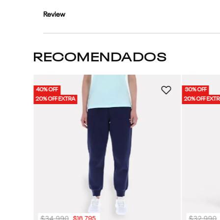
Review
RECOMENDADOS
40% OFF
30% OFF
ujer
20% OFF EXTRA
20% OFF EXT
$
34
.
990
$
32
.
990
$
16
.
795