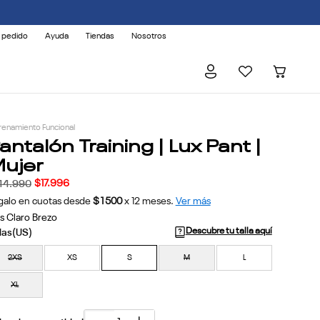
 pedido
Ayuda
Tiendas
Nosotros
renamiento Funcional
antalón Training | Lux Pant |
ujer
$
17
.
996
44
.
990
galo en cuotas desde
$1500
x
12
meses.
Ver más
s Claro Brezo
Descubre tu talla aquí
2XS
XS
S
M
L
XL