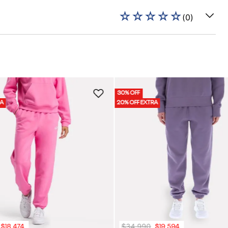
☆
☆
☆
☆
☆
(
0
)
30% OFF
RA
20% OFF EXTRA
$
34
.
990
$
18
.
474
$
19
.
594