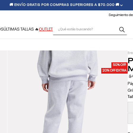
🚚 ENVÍO GRATIS POR COMPRAS SUPERIORES A $70.000 🚚
Seguimiento de
¿Qué estás buscando?
OS
ÚLTIMAS TALLAS 🔥
OUTLET
Ent
P
M
50% OFF
20% OFF EXTRA
$
Pá
Gri