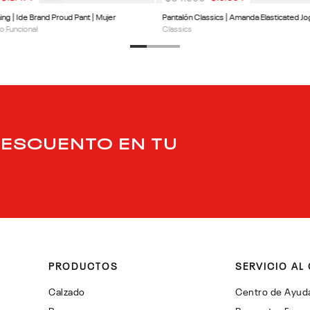
ning | Ide Brand Proud Pant | Mujer
Pantalón Classics | Amanda Elasticated Jo
o Funcional
Classics
DESCUENTO EN TU
PRODUCTOS
SERVICIO AL 
Calzado
Centro de Ayud