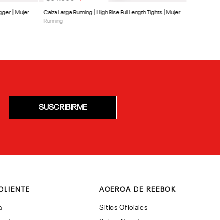
gger | Mujer
Calza Larga Running | High Rise Full Length Tights | Mujer
Running
SUSCRIBIRME
CLIENTE
ACERCA DE REEBOK
a
Sitios Oficiales