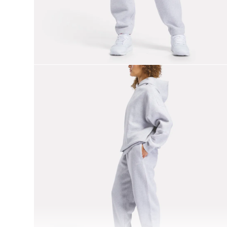
9
.
chaqueta
10
.
nano x